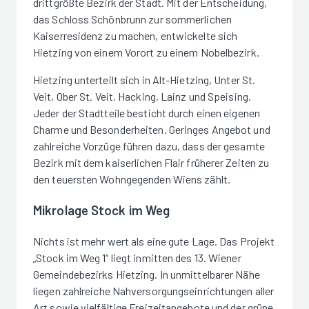
drittgrößte Bezirk der Stadt. Mit der Entscheidung,
das Schloss Schönbrunn zur sommerlichen
Kaiserresidenz zu machen, entwickelte sich
Hietzing von einem Vorort zu einem Nobelbezirk.
Hietzing unterteilt sich in Alt-Hietzing, Unter St.
Veit, Ober St. Veit, Hacking, Lainz und Speising.
Jeder der Stadtteile besticht durch einen eigenen
Charme und Besonderheiten. Geringes Angebot und
zahlreiche Vorzüge führen dazu, dass der gesamte
Bezirk mit dem kaiserlichen Flair früherer Zeiten zu
den teuersten Wohngegenden Wiens zählt.
Mikrolage Stock im Weg
Nichts ist mehr wert als eine gute Lage. Das Projekt
„Stock im Weg 1“ liegt inmitten des 13. Wiener
Gemeindebezirks Hietzing. In unmittelbarer Nähe
liegen zahlreiche Nahversorgungseinrichtungen aller
Art sowie vielfältige Freizeitangebote und der grüne