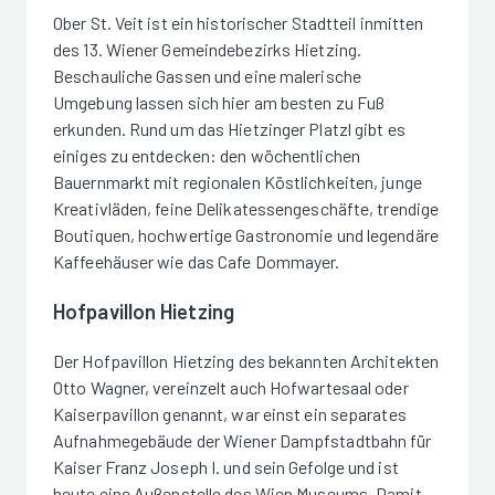
Ober St. Veit ist ein historischer Stadtteil inmitten
des 13. Wiener Gemeindebezirks Hietzing.
Beschauliche Gassen und eine malerische
Umgebung lassen sich hier am besten zu Fuß
erkunden. Rund um das Hietzinger Platzl gibt es
einiges zu entdecken: den wöchentlichen
Bauernmarkt mit regionalen Köstlichkeiten, junge
Kreativläden, feine Delikatessengeschäfte, trendige
Boutiquen, hochwertige Gastronomie und legendäre
Kaffeehäuser wie das Cafe Dommayer.
Hofpavillon Hietzing
Der Hofpavillon Hietzing des bekannten Architekten
Otto Wagner, vereinzelt auch Hofwartesaal oder
Kaiserpavillon genannt, war einst ein separates
Aufnahmegebäude der Wiener Dampfstadtbahn für
Kaiser Franz Joseph I. und sein Gefolge und ist
heute eine Außenstelle des Wien Museums. Damit