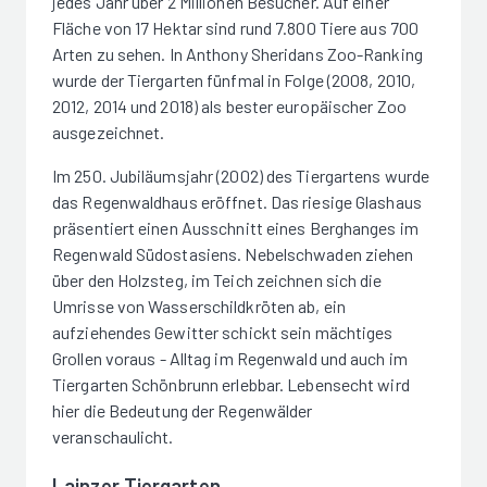
jedes Jahr über 2 Millionen Besucher. Auf einer
Fläche von 17 Hektar sind rund 7.800 Tiere aus 700
Arten zu sehen. In Anthony Sheridans Zoo-Ranking
wurde der Tiergarten fünfmal in Folge (2008, 2010,
2012, 2014 und 2018) als bester europäischer Zoo
ausgezeichnet.
Im 250. Jubiläumsjahr (2002) des Tiergartens wurde
das Regenwaldhaus eröffnet. Das riesige Glashaus
präsentiert einen Ausschnitt eines Berghanges im
Regenwald Südostasiens. Nebelschwaden ziehen
über den Holzsteg, im Teich zeichnen sich die
Umrisse von Wasserschildkröten ab, ein
aufziehendes Gewitter schickt sein mächtiges
Grollen voraus - Alltag im Regenwald und auch im
Tiergarten Schönbrunn erlebbar. Lebensecht wird
hier die Bedeutung der Regenwälder
veranschaulicht.
Lainzer Tiergarten