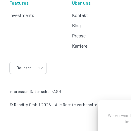
Features
Über uns
Investments
Kontakt
Blog
Presse
Karriere
language
Deutsch
Impressum
Datenschutz
AGB
© Rendity GmbH 2026 - Alle Rechte vorbehalten.
Wir verwend
im 