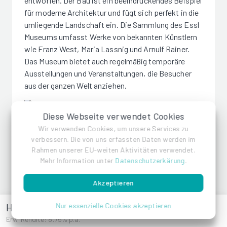
entworfen. Der Bau ist ein beeindruckendes Beispiel
für moderne Architektur und fügt sich perfekt in die
umliegende Landschaft ein. Die Sammlung des Essl
Museums umfasst Werke von bekannten Künstlern
wie Franz West, Maria Lassnig und Arnulf Rainer.
Das Museum bietet auch regelmäßig temporäre
Ausstellungen und Veranstaltungen, die Besucher
aus der ganzen Welt anziehen.
Diese Webseite verwendet Cookies
Wir verwenden Cookies, um unsere Services zu
verbessern. Die von uns erfassten Daten werden im
Rahmen unserer EU-weiten Aktivitäten verwendet.
Team
Mehr Information unter
Datenschutzerkärung
.
Akzeptieren
Die Laura Bauträger GmbH verwendet ausschließlich
Hauptstraße 87
Nur essenzielle Cookies akzeptieren
qualitativ hochwertige Baustoffe. Die einzelnen
Erw. Rendite: 8.75% p.a.
Baukomponenten sind alle aufeinander abgestimmt