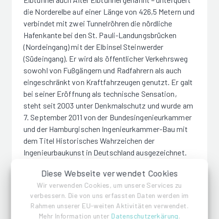
die Norderelbe auf einer Länge von 426,5 Metern und
verbindet mit zwei Tunnelröhren die nördliche
Hafenkante bei den St. Pauli-Landungsbrücken
(Nordeingang) mit der Elbinsel Steinwerder
(Südeingang). Er wird als öffentlicher Verkehrsweg
sowohl von Fußgängern und Radfahrern als auch
eingeschränkt von Kraftfahrzeugen genutzt. Er galt
bei seiner Eröffnung als technische Sensation,
steht seit 2003 unter Denkmalschutz und wurde am
7. September 2011 von der Bundesingenieurkammer
und der Hamburgischen Ingenieurkammer-Bau mit
dem Titel Historisches Wahrzeichen der
Ingenieurbaukunst in Deutschland ausgezeichnet.
Die Ehrentafel wurde am nördlichen Eingang (St.
Diese Webseite verwendet Cookies
Pauli) angebracht.
Wir verwenden Cookies, um unsere Services zu
verbessern. Die von uns erfassten Daten werden im
Reeperbahn
Rahmen unserer EU-weiten Aktivitäten verwendet.
Mehr Information unter
Datenschutzerkärung
.