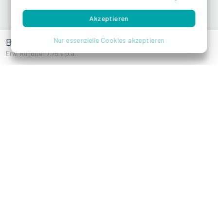
Die Reeperbahn ist die zentrale Straße im
Vergnügungs- und Rotlichtviertel des Hamburger
Akzeptieren
Stadtteils St. Pauli. Sie ist etwa 930 Meter lang und
verläuft vom Millerntor in Richtung Westen bis hin
Barmbeker Markt 8a
Nur essenzielle Cookies akzeptieren
zum Nobistor (Hamburg-Altona), wo sie in die
Erw. Rendite: 7.75% p.a.
Königstraße übergeht. Die große Anzahl an Bars,
Nachtclubs und Diskotheken, vor allem aber das auf
und um die Reeperbahn konzentrierte
Rotlichtmilieu, hat ihr den Spitznamen „die
sündigste Meile der Welt“ eingebracht.
Team