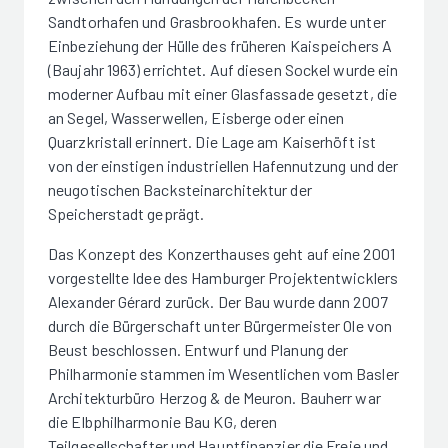
Sandtorhafen und Grasbrookhafen. Es wurde unter
Einbeziehung der Hülle des früheren Kaispeichers A
(Baujahr 1963) errichtet. Auf diesen Sockel wurde ein
moderner Aufbau mit einer Glasfassade gesetzt, die
an Segel, Wasserwellen, Eisberge oder einen
Quarzkristall erinnert. Die Lage am Kaiserhöft ist
von der einstigen industriellen Hafennutzung und der
neugotischen Backsteinarchitektur der
Speicherstadt geprägt.
Das Konzept des Konzerthauses geht auf eine 2001
vorgestellte Idee des Hamburger Projektentwicklers
Alexander Gérard zurück. Der Bau wurde dann 2007
durch die Bürgerschaft unter Bürgermeister Ole von
Beust beschlossen. Entwurf und Planung der
Philharmonie stammen im Wesentlichen vom Basler
Architekturbüro Herzog & de Meuron. Bauherr war
die Elbphilharmonie Bau KG, deren
Teilgesellschafter und Hauptfinanzier die Freie und