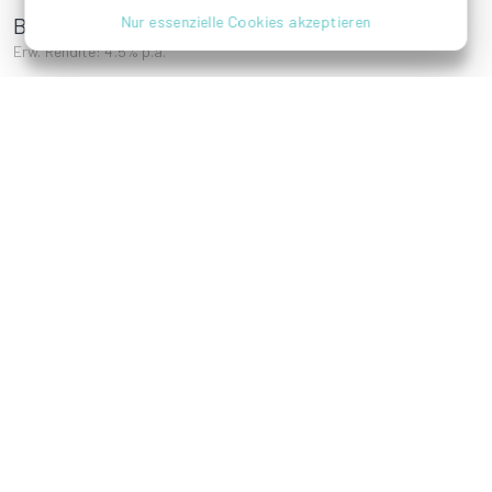
Bahnhofstraße 14
Nur essenzielle Cookies akzeptieren
Ein zusätzliches, neueres Standbein der MAGAN
Erw. Rendite: 4.5% p.a.
bildet die Wartburg Unternehmensgruppe, mit der –
wiederum in Form eines Club Deals – einzelne
Eigentumswohnungen erworben werden. Bis
Anfang 2020 konnten so bereits mehr als 120
Eigentumswohnungen in den Städten Leipzig,
Dresden, Chemnitz, Magdeburg, Halle, Chemnitz,
Zwickau, und Gera angekauft werden.
MAGAN Gruppe