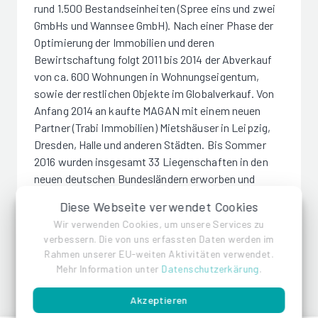
rund 1.500 Bestandseinheiten (Spree eins und zwei
GmbHs und Wannsee GmbH). Nach einer Phase der
Optimierung der Immobilien und deren
Bewirtschaftung folgt 2011 bis 2014 der Abverkauf
von ca. 600 Wohnungen in Wohnungseigentum,
sowie der restlichen Objekte im Globalverkauf. Von
Anfang 2014 an kaufte MAGAN mit einem neuen
Partner (Trabi Immobilien) Mietshäuser in Leipzig,
Dresden, Halle und anderen Städten. Bis Sommer
2016 wurden insgesamt 33 Liegenschaften in den
neuen deutschen Bundesländern erworben und
bewirtschaftet. 2017 wurde das Portfolio global an
Diese Webseite verwendet Cookies
einen deutschen institutionellen Investor verkauft.
Wir verwenden Cookies, um unsere Services zu
Seit 2016 erwirbt die MAGAN Firmengruppe mit
verbessern. Die von uns erfassten Daten werden im
neuen Private Equity Gesellschaften, der Horch
Rahmen unserer EU-weiten Aktivitäten verwendet.
Gruppe, überwiegend wohnwirtschaftlich genutzte
Mehr Information unter
Datenschutzerkärung
.
Zinshäuser in den Zielmärkten. Bislang wurden über
30 Immobilien angekauft, ein Teilpaket in Leipzig
Akzeptieren
bereits Ende 2018 wieder verkauft.