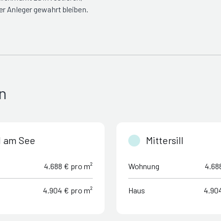
er Anleger gewahrt bleiben.
n
l am See
Mittersill
4.688 € pro m²
Wohnung
4.68
4.904 € pro m²
Haus
4.90