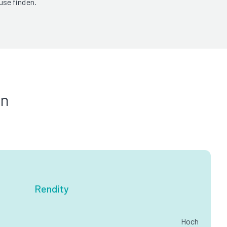
use finden.
in
Rendity
Hoch