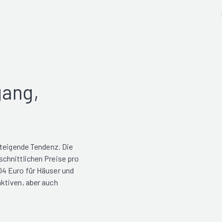
gang,
steigende Tendenz. Die
chnittlichen Preise pro
04 Euro für Häuser und
ktiven, aber auch