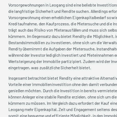
Vorsorgewohnungen in Leogang sind eine beliebte Investitions
die langfristige Sicherheit und Rendite suchen. Allerdings erfo
Vorsorgewohnung einen erheblichen Eigenkapitalbedarf sowie
Kreditaufnahme, den Kaufprozess, die Mietersuche und die In
trägt auch das Risiko von Mieterausfällen und muss sich selb
kümmern. Im Gegensatz dazu bietet Rendity die Möglichkeit, i
Bestandsimmobilien zu investieren, ohne sich um die Verwa
Rendity übernimmt die Aufgaben der Mietersuche, Instandhalt
während der Investor lediglich investiert und Mieteinnahmen e
Wertsteigerung der Immobilie partizipiert. Zudem wird der In
eingetragen, was zusätzliche Sicherheit bietet.
Insgesamt betrachtet bietet Rendity eine attraktive Alternativ
Vorteile einer Immobilieninvestition ohne den damit verbund
genießen möchten. Durch die Investition in bereits vermiete
können Anleger eine stabile Rendite erzielen, ohne sich um di
kümmern zu müssen. Im Vergleich dazu erfordert der Kauf ein
Leogang mehr Eigenkapital, Zeit und Engagement seitens des 
somit eine bequeme und effiziente Möglichkeit, in den Immobi