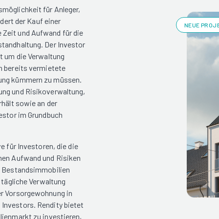
möglichkeit für Anleger,
rdert der Kauf einer
NEUE PROJE
 Zeit und Aufwand für die
standhaltung. Der Investor
st um die Verwaltung
n bereits vermietete
ltung kümmern zu müssen.
ung und Risikoverwaltung,
rhält sowie an der
vestor im Grundbuch
e für Investoren, die die
enen Aufwand und Risiken
te Bestandsimmobilien
e tägliche Verwaltung
er Vorsorgewohnung in
Investors. Rendity bietet
lienmarkt zu investieren,