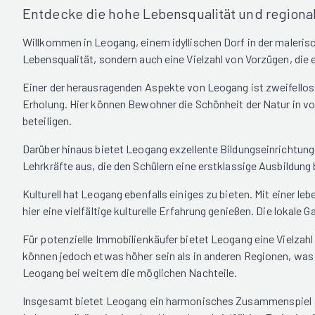
Entdecke die hohe Lebensqualität und regiona
Willkommen in Leogang, einem idyllischen Dorf in der maleri
Lebensqualität, sondern auch eine Vielzahl von Vorzügen, die
Einer der herausragenden Aspekte von Leogang ist zweifellos 
Erholung. Hier können Bewohner die Schönheit der Natur in vo
beteiligen.
Darüber hinaus bietet Leogang exzellente Bildungseinrichtunge
Lehrkräfte aus, die den Schülern eine erstklassige Ausbildun
Kulturell hat Leogang ebenfalls einiges zu bieten. Mit einer 
hier eine vielfältige kulturelle Erfahrung genießen. Die lokale
Für potenzielle Immobilienkäufer bietet Leogang eine Vielzah
können jedoch etwas höher sein als in anderen Regionen, was 
Leogang bei weitem die möglichen Nachteile.
Insgesamt bietet Leogang ein harmonisches Zusammenspiel aus