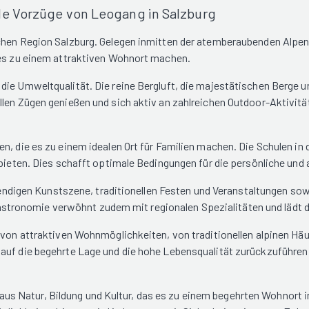
le Vorzüge von Leogang in Salzburg
schen Region Salzburg. Gelegen inmitten der atemberaubenden Alpen
 es zu einem attraktiven Wohnort machen.
die Umweltqualität. Die reine Bergluft, die majestätischen Berge u
llen Zügen genießen und sich aktiv an zahlreichen Outdoor-Aktivit
n, die es zu einem idealen Ort für Familien machen. Die Schulen in 
g bieten. Dies schafft optimale Bedingungen für die persönliche un
lebendigen Kunstszene, traditionellen Festen und Veranstaltungen s
 Gastronomie verwöhnt zudem mit regionalen Spezialitäten und lädt d
l von attraktiven Wohnmöglichkeiten, von traditionellen alpinen H
auf die begehrte Lage und die hohe Lebensqualität zurückzuführen
 Natur, Bildung und Kultur, das es zu einem begehrten Wohnort in