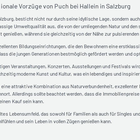
ionale Vorzüge von Puch bei Hallein in Salzburg
lzburg, besticht nicht nur durch seine idyllische Lage, sondern auc
ssige Umweltqualität aus, die von der umliegenden Natur und den s
enießen, während sie gleichzeitig von der Nähe zur pulsierenden S
zellenten Bildungseinrichtungen, die den Bewohnern eine erstklassi
dass die jungen Generationen bestmöglich gefördert werden und op
elfältigen Veranstaltungen, Konzerten, Ausstellungen und Festivals 
ichzeitig moderne Kunst und Kultur, was ein lebendiges und inspirie
 eine attraktive Kombination aus Naturverbundenheit, exzellenter Bil
t. Allerdings sollte beachtet werden, dass die Immobilienpreise in
einen Kauf sein kann.
ltes Lebensumfeld, das sowohl für Familien als auch für Singles und
fühlen und sein Leben in vollen Zügen genießen kann.