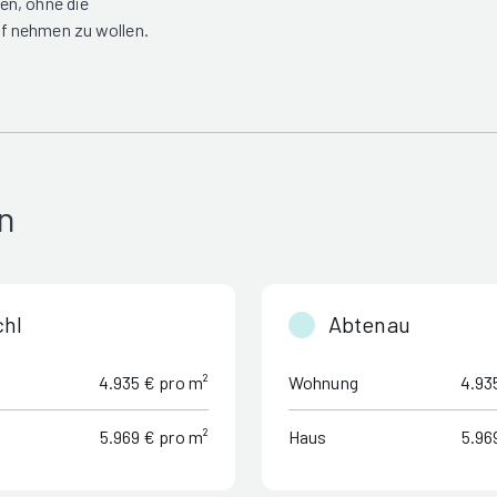
en, ohne die
f nehmen zu wollen.
n
chl
Abtenau
4.935 € pro m²
Wohnung
4.93
5.969 € pro m²
Haus
5.96