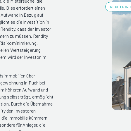
, die Mietersuche, die
NEUE PROJE
s. Dies erfordert einen
n Aufwand in Bezug auf
ht es die Investition in
Rendity, dass der Investor
ümmern zu müssen. Rendity
 Risikominimierung,
iellen Wertsteigerung
dem wird der Investor im
ndsimmobilien über
orgewohnung in Puch bei
nem höheren Aufwand und
ng selbst trägt, ermöglicht
tition. Durch die Übernahme
ty den Investoren
um die Immobilie kümmern
sondere für Anleger, die