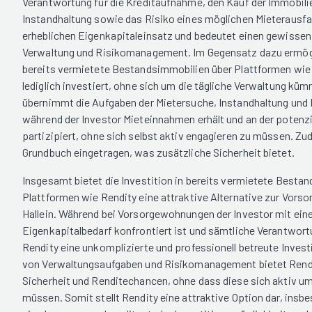
Verantwortung für die Kreditaufnahme, den Kauf der Immobilie
Instandhaltung sowie das Risiko eines möglichen Mieterausfall
erheblichen Eigenkapitaleinsatz und bedeutet einen gewisse
Verwaltung und Risikomanagement. Im Gegensatz dazu ermöglic
bereits vermietete Bestandsimmobilien über Plattformen wie 
lediglich investiert, ohne sich um die tägliche Verwaltung k
übernimmt die Aufgaben der Mietersuche, Instandhaltung und
während der Investor Mieteinnahmen erhält und an der potenz
partizipiert, ohne sich selbst aktiv engagieren zu müssen. Zu
Grundbuch eingetragen, was zusätzliche Sicherheit bietet.
Insgesamt bietet die Investition in bereits vermietete Besta
Plattformen wie Rendity eine attraktive Alternative zur Vors
Hallein. Während bei Vorsorgewohnungen der Investor mit ei
Eigenkapitalbedarf konfrontiert ist und sämtliche Verantwortu
Rendity eine unkomplizierte und professionell betreute Inves
von Verwaltungsaufgaben und Risikomanagement bietet Rendi
Sicherheit und Renditechancen, ohne dass diese sich aktiv 
müssen. Somit stellt Rendity eine attraktive Option dar, insbe