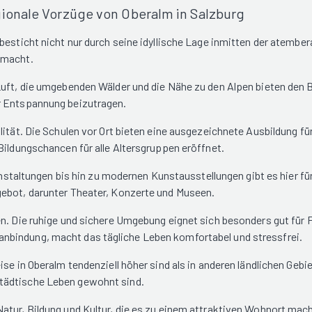
gionale Vorzüge von Oberalm in Salzburg
 besticht nicht nur durch seine idyllische Lage inmitten der atem
 macht.
 Luft, die umgebenden Wälder und die Nähe zu den Alpen bieten de
r Entspannung beizutragen.
lität. Die Schulen vor Ort bieten eine ausgezeichnete Ausbildung f
Bildungschancen für alle Altersgruppen eröffnet.
eranstaltungen bis hin zu modernen Kunstausstellungen gibt es hier
gebot, darunter Theater, Konzerte und Museen.
. Die ruhige und sichere Umgebung eignet sich besonders gut für Fam
nbindung, macht das tägliche Leben komfortabel und stressfrei.
ise in Oberalm tendenziell höher sind als in anderen ländlichen G
tädtische Leben gewohnt sind.
atur, Bildung und Kultur, die es zu einem attraktiven Wohnort mach