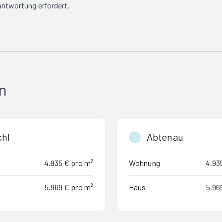
ntwortung erfordert.
n
chl
Abtenau
4.935 € pro m²
Wohnung
4.93
5.969 € pro m²
Haus
5.96