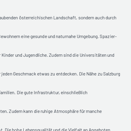
beraubenden österreichischen Landschaft, sondern auch durch
n Bewohnern eine gesunde und naturnahe Umgebung. Spazier-
ür Kinder und Jugendliche. Zudem sind die Universitäten und
 für jeden Geschmack etwas zu entdecken. Die Nähe zu Salzburg
ilien. Die gute Infrastruktur, einschließlich
ebieten. Zudem kann die ruhige Atmosphäre für manche
t. Die hohe Lebensqualität und die Vielfalt an Angeboten