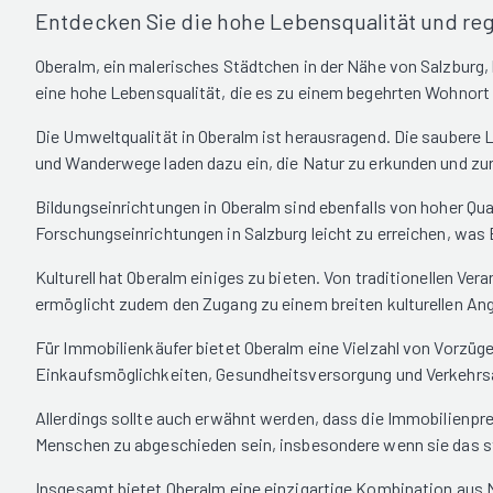
Entdecken Sie die hohe Lebensqualität und re
Oberalm, ein malerisches Städtchen in der Nähe von Salzburg,
eine hohe Lebensqualität, die es zu einem begehrten Wohnort
Die Umweltqualität in Oberalm ist herausragend. Die saubere
und Wanderwege laden dazu ein, die Natur zu erkunden und zu
Bildungseinrichtungen in Oberalm sind ebenfalls von hoher Qua
Forschungseinrichtungen in Salzburg leicht zu erreichen, was 
Kulturell hat Oberalm einiges zu bieten. Von traditionellen V
ermöglicht zudem den Zugang zu einem breiten kulturellen An
Für Immobilienkäufer bietet Oberalm eine Vielzahl von Vorzügen
Einkaufsmöglichkeiten, Gesundheitsversorgung und Verkehrsa
Allerdings sollte auch erwähnt werden, dass die Immobilienpre
Menschen zu abgeschieden sein, insbesondere wenn sie das s
Insgesamt bietet Oberalm eine einzigartige Kombination aus N