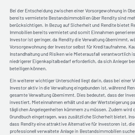
Bei der Entscheidung zwischen einer Vorsorgewohnung in Obe
bereits vermietete Bestandsimmobilien über Rendity sind me
berücksichtigen. In Bezug auf Sicherheit und Rendite bietet Re
Immobilien bereits vermietet und somit Einnahmen generieren
Investor ist geringer, da Rendity die Verwaltung übernimmt, w
Vorsorgewohnung der Investor selbst für Kreditaufnahme, Kau
Instandhaltung und Risiken wie Mieterausfall verantwortlich is
niedrigerer Eigenkapitalbedarf erforderlich, da sich Anleger be
beteiligen können.
Ein weiterer wichtiger Unterschied liegt darin, dass bei eine
Investor aktiv in die Verwaltung eingebunden ist, während Rend
gesamte Verwaltung übernimmt. Dies bedeutet, dass der Invest
investiert, Mieteinnahmen erhält und an der Wertsteigerung par
täglichen Angelegenheiten kümmern zu müssen. Zudem wird de
Grundbuch eingetragen, was zusätzliche Sicherheit bietet. I
dass Rendity eine attraktive Alternative für Investoren ist, di
professionell verwaltete Anlage in Bestandsimmobilien suche