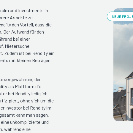
ralm und Investments in
NEUE PROJE
hrere Aspekte zu
ndity den Vorteil, dass die
. Der Aufwand für den
ährend bei einer
f, Mietersuche,
t. Zudem ist bei Rendity ein
reits mit kleinen Beträgen
r Vorsorgewohnung der
ity als Plattform die
or bei Rendity lediglich
tizipiert, ohne sich um die
r Investor bei Rendity im
nsgesamt kann man sagen,
e eine unkomplizierte und
n, während eine