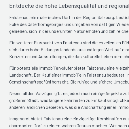
Entdecke die hohe Lebensqualität und regional
Faistenau, ein malerisches Dorf in der Region Salzburg, besti
Fuße des Osterhorngebirges und umgeben von saftigen Wiesen
genießen, sich in der unberührten Natur erholen und zahlreich
Ein weiterer Pluspunkt von Faistenau sind die exzellenten Bil
sich durch hohe Bildungsstandards aus und legen Wert auf eine
Konzerten und Ausstellungen, die das kulturelle Leben bereic
Für potenzielle Immobilienkäufer bietet Faistenau eine Vielz
Landschaft. Der Kauf einer Immobilie in Faistenau bedeutet, 
Gemeinschaftsgefühl herrscht. Die ruhige und sichere Umgebu
Neben all den Vorzügen gibt es jedoch auch einige Aspekte zu b
größeren Stadt, was längere Fahrzeiten zu Einkaufsmöglichkei
anderen ländlichen Gebieten, was die Anschaffung einer Immobi
Insgesamt bietet Faistenau eine einzigartige Kombination aus
charmanten Dorf zu einem wahren Genuss machen. Wer nach ein