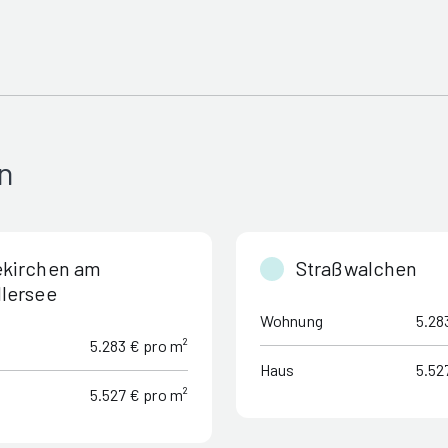
n
ekirchen am
Straßwalchen
lersee
Wohnung
5.28
5.283 € pro m²
Haus
5.52
5.527 € pro m²