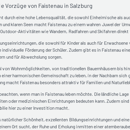
e Vorzüge von Faistenau in Salzburg
cht durch eine hohe Lebensqualität, die sowohl Einheimische als au
 und klaren Seen macht Faistenau zu einem wahren Juwel der Umwel
e Outdoor-Aktivitäten wie Wandern, Radfahren und Skifahren direkt 
dungseinrichtungen, die sowohl für Kinder als auch für Erwachsene 
 individuelle Förderung der Schüler. Zudem gibt es in Faistenau ei
hern und für Abwechslung sorgen.
ahl von Wohnmöglichkeiten, von traditionellen Bauernhäusern bis h
in einer harmonischen Gemeinschaft zu leben, in der Nachbarn sich 
ng macht Faistenau besonders attraktiv für Familien und Naturlieb
eachten, wenn man in Faistenau leben möchte. Die ländliche Lage be
ten oder medizinischen Einrichtungen bedeuten kann. Zudem sind di
lie hier zu einer Investition macht.
 natürlicher Schönheit, exzellenten Bildungseinrichtungen und eine
em Ort sucht, der Ruhe und Erholung inmitten einer atemberauben