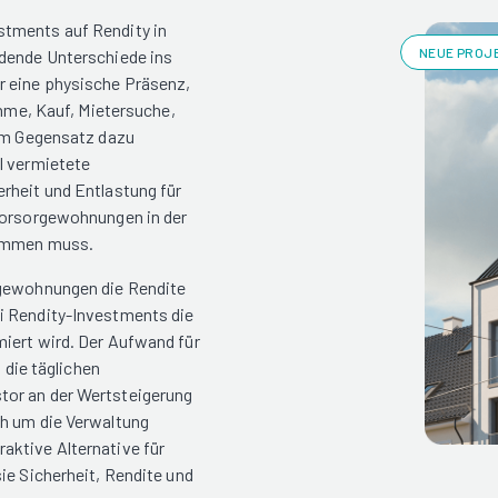
stments auf Rendity in
NEUE PROJE
idende Unterschiede ins
r eine physische Präsenz,
ahme, Kauf, Mietersuche,
 Im Gegensatz dazu
l vermietete
rheit und Entlastung für
 Vorsorgewohnungen in der
kommen muss.
rgewohnungen die Rendite
i Rendity-Investments die
iert wird. Der Aufwand für
 die täglichen
tor an der Wertsteigerung
ch um die Verwaltung
aktive Alternative für
ie Sicherheit, Rendite und