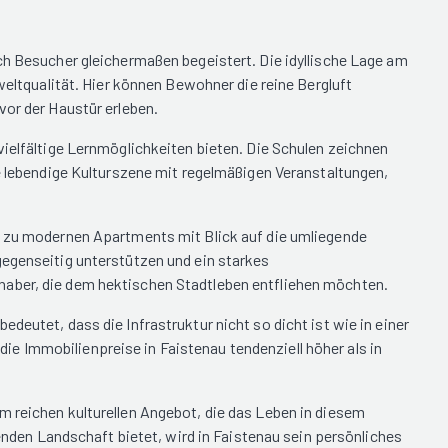
ch Besucher gleichermaßen begeistert. Die idyllische Lage am
tqualität. Hier können Bewohner die reine Bergluft
vor der Haustür erleben.
vielfältige Lernmöglichkeiten bieten. Die Schulen zeichnen
ne lebendige Kulturszene mit regelmäßigen Veranstaltungen,
in zu modernen Apartments mit Blick auf die umliegende
gegenseitig unterstützen und ein starkes
haber, die dem hektischen Stadtleben entfliehen möchten.
deutet, dass die Infrastruktur nicht so dicht ist wie in einer
e Immobilienpreise in Faistenau tendenziell höher als in
m reichen kulturellen Angebot, die das Leben in diesem
den Landschaft bietet, wird in Faistenau sein persönliches