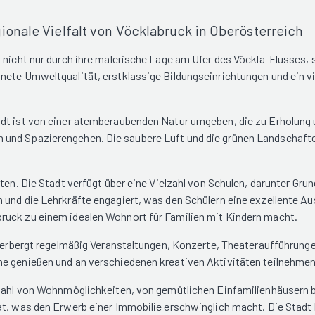
onale Vielfalt von Vöcklabruck in Oberösterreich
 nicht nur durch ihre malerische Lage am Ufer des Vöckla-Flusses, 
ete Umweltqualität, erstklassige Bildungseinrichtungen und ein vie
adt ist von einer atemberaubenden Natur umgeben, die zu Erholung
und Spazierengehen. Die saubere Luft und die grünen Landschafte
eten. Die Stadt verfügt über eine Vielzahl von Schulen, darunter Gr
 und die Lehrkräfte engagiert, was den Schülern eine exzellente Au
ruck zu einem idealen Wohnort für Familien mit Kindern macht.
beherbergt regelmäßig Veranstaltungen, Konzerte, Theateraufführung
ne genießen und an verschiedenen kreativen Aktivitäten teilnehmen
lzahl von Wohnmöglichkeiten, von gemütlichen Einfamilienhäusern 
t, was den Erwerb einer Immobilie erschwinglich macht. Die Stadt 