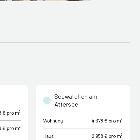
Seewalchen am
Attersee
8 € pro m²
Wohnung
4.378 € pro m²
8 € pro m²
Haus
2.958 € pro m²