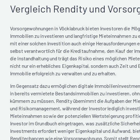
Vergleich Rendity und Vorso
Vorsorgewohnungen in Vöcklabruck bieten Investoren die Mögl
Immobilien zu investieren und langfristige Mieteinnahmen zu e
mit einer solchen Investition auch einige Herausforderungen ei
selbst verantwortlich für die Kreditaufnahme, den Kauf der Im
die Instandhaltung und trägt das Risiko eines möglichen Mieter
nicht nur ein erhebliches Eigenkapital, sondern auch Zeit un
Immobilie erfolgreich zu verwalten und zu erhalten.
Im Gegensatz dazu ermöglichen digitale Immobilieninvestmen
in bereits vermietete Bestandsimmobilien zu investieren, ohn
kümmern zu müssen. Rendity übernimmt die Aufgaben der Mie
und Risikomanagement, während der Investor lediglich investi
Mieteinnahmen sowie der potenziellen Wertsteigerung profiti
Investor im Grundbuch eingetragen, was zusätzliche Sicherhei
Investments erfordert weniger Eigenkapital und Aufwand, bie
Renditechancen wie eine Vorsorgewohnung. Somit stellt Rendi