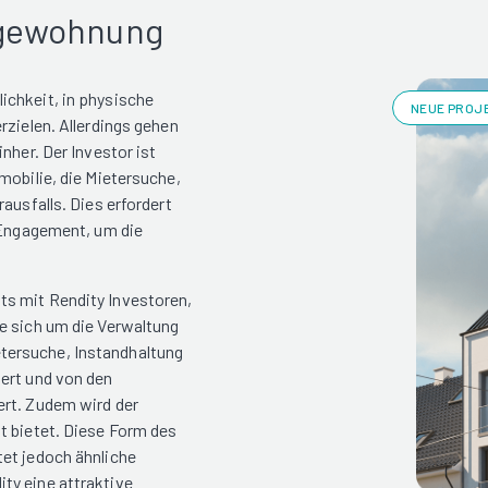
rgewohnung
ichkeit, in physische
NEUE PROJE
rzielen. Allerdings gehen
nher. Der Investor ist
mobilie, die Mietersuche,
ausfalls. Dies erfordert
d Engagement, um die
ts mit Rendity Investoren,
e sich um die Verwaltung
tersuche, Instandhaltung
ert und von den
ert. Zudem wird der
t bietet. Diese Form des
tet jedoch ähnliche
ty eine attraktive