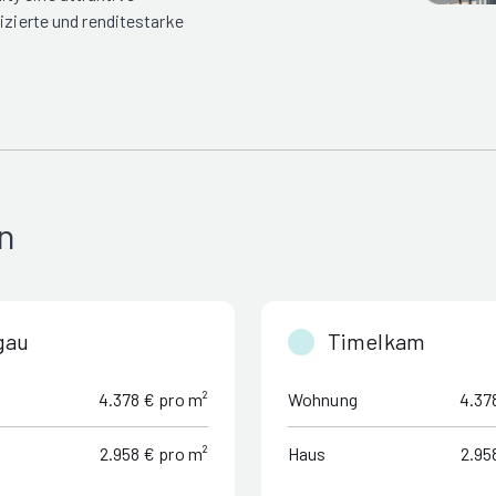
izierte und renditestarke
n
gau
Timelkam
4.378 € pro m²
Wohnung
4.37
2.958 € pro m²
Haus
2.95