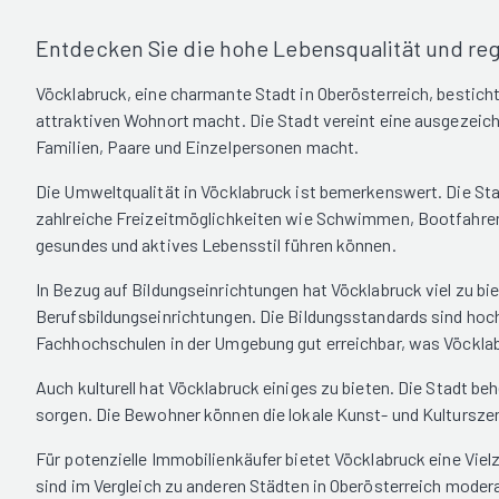
Entdecken Sie die hohe Lebensqualität und regi
Vöcklabruck, eine charmante Stadt in Oberösterreich, besticht
attraktiven Wohnort macht. Die Stadt vereint eine ausgezeichn
Familien, Paare und Einzelpersonen macht.
Die Umweltqualität in Vöcklabruck ist bemerkenswert. Die St
zahlreiche Freizeitmöglichkeiten wie Schwimmen, Bootfahren 
gesundes und aktives Lebensstil führen können.
In Bezug auf Bildungseinrichtungen hat Vöcklabruck viel zu bi
Berufsbildungseinrichtungen. Die Bildungsstandards sind hoch
Fachhochschulen in der Umgebung gut erreichbar, was Vöcklab
Auch kulturell hat Vöcklabruck einiges zu bieten. Die Stadt 
sorgen. Die Bewohner können die lokale Kunst- und Kultursze
Für potenzielle Immobilienkäufer bietet Vöcklabruck eine Vie
sind im Vergleich zu anderen Städten in Oberösterreich modera