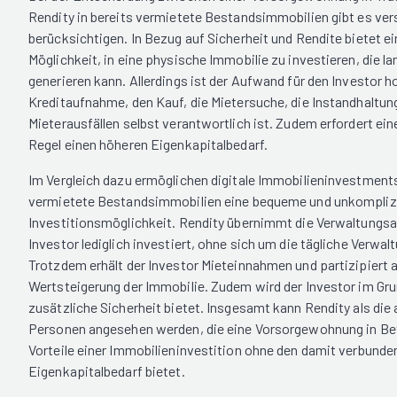
Rendity in bereits vermietete Bestandsimmobilien gibt es ve
berücksichtigen. In Bezug auf Sicherheit und Rendite bietet 
Möglichkeit, in eine physische Immobilie zu investieren, die l
generieren kann. Allerdings ist der Aufwand für den Investor ho
Kreditaufnahme, den Kauf, die Mietersuche, die Instandhaltun
Mieterausfällen selbst verantwortlich ist. Zudem erfordert ei
Regel einen höheren Eigenkapitalbedarf.
Im Vergleich dazu ermöglichen digitale Immobilieninvestments 
vermietete Bestandsimmobilien eine bequeme und unkompliz
Investitionsmöglichkeit. Rendity übernimmt die Verwaltungs
Investor lediglich investiert, ohne sich um die tägliche Verw
Trotzdem erhält der Investor Mieteinnahmen und partizipiert a
Wertsteigerung der Immobilie. Zudem wird der Investor im Gr
zusätzliche Sicherheit bietet. Insgesamt kann Rendity als die a
Personen angesehen werden, die eine Vorsorgewohnung in Betr
Vorteile einer Immobilieninvestition ohne den damit verbun
Eigenkapitalbedarf bietet.