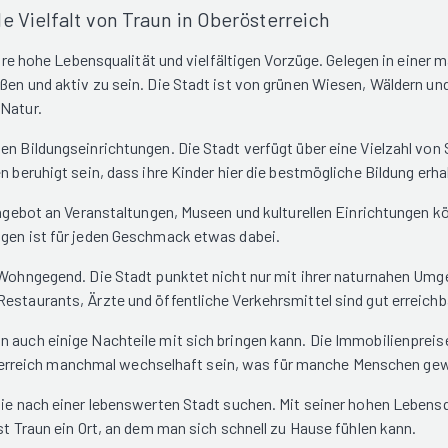
 Vielfalt von Traun in Oberösterreich
 ihre hohe Lebensqualität und vielfältigen Vorzüge. Gelegen in eine
ßen und aktiv zu sein. Die Stadt ist von grünen Wiesen, Wäldern un
 Natur.
en Bildungseinrichtungen. Die Stadt verfügt über eine Vielzahl von 
n beruhigt sein, dass ihre Kinder hier die bestmögliche Bildung erha
 Angebot an Veranstaltungen, Museen und kulturellen Einrichtungen 
ngen ist für jeden Geschmack etwas dabei.
e Wohngegend. Die Stadt punktet nicht nur mit ihrer naturnahen Um
Restaurants, Ärzte und öffentliche Verkehrsmittel sind gut erreich
n auch einige Nachteile mit sich bringen kann. Die Immobilienprei
erreich manchmal wechselhaft sein, was für manche Menschen gew
 die nach einer lebenswerten Stadt suchen. Mit seiner hohen Leben
st Traun ein Ort, an dem man sich schnell zu Hause fühlen kann.