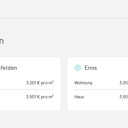
n
felden
Enns
3.201 € pro m²
Wohnung
3.20
3.501 € pro m²
Haus
3.50