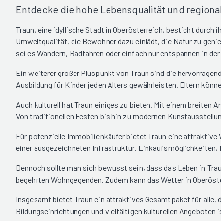
Entdecke die hohe Lebensqualität und regionale
Traun, eine idyllische Stadt in Oberösterreich, besticht durch
Umweltqualität, die Bewohner dazu einlädt, die Natur zu genie
sei es Wandern, Radfahren oder einfach nur entspannen in der
Ein weiterer großer Pluspunkt von Traun sind die hervorragend
Ausbildung für Kinder jeden Alters gewährleisten. Eltern könne
Auch kulturell hat Traun einiges zu bieten. Mit einem breiten
Von traditionellen Festen bis hin zu modernen Kunstausstellu
Für potenzielle Immobilienkäufer bietet Traun eine attraktiv
einer ausgezeichneten Infrastruktur. Einkaufsmöglichkeiten, 
Dennoch sollte man sich bewusst sein, dass das Leben in Trau
begehrten Wohngegenden. Zudem kann das Wetter in Oberöst
Insgesamt bietet Traun ein attraktives Gesamtpaket für alle,
Bildungseinrichtungen und vielfältigen kulturellen Angeboten i