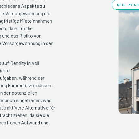
NEUE PROJE
rschiedene Aspekte zu
eine Vorsorgewohnung die
angfristige Mieteinnahmen
ch, da er für die
g und das Risiko von
ne Vorsorgewohnung in der
auf Rendity in voll
ierte
aufgaben, während der
altung kümmern zu müssen.
n der potenziellen
undbuch eingetragen, was
ttraktivere Alternative für
acht ziehen, da sie die
denen hohen Aufwand und