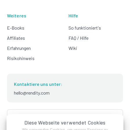
Weiteres
Hilfe
E-Books
So funktioniert's
Affiliates
FAQ / Hilfe
Erfahrungen
Wiki
Risikohinweis
Kontaktiere uns unter:
hello@rendity.com
language
Deutsch
Diese Webseite verwendet Cookies
Wir verwenden Cookies, um unsere Services zu