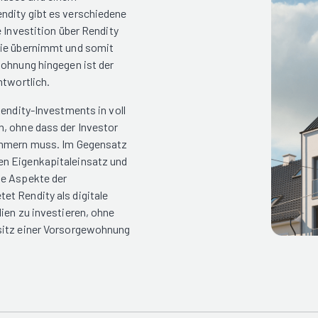
ndity gibt es verschiedene
 Investition über Rendity
lie übernimmt und somit
wohnung hingegen ist der
ntwortlich.
Rendity-Investments in voll
n, ohne dass der Investor
kümmern muss. Im Gegensatz
en Eigenkapitaleinsatz und
he Aspekte der
t Rendity als digitale
ien zu investieren, ohne
esitz einer Vorsorgewohnung