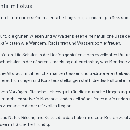
hts im Fokus
ht nicht nur durch seine malerische Lage am gleichnamigen See, son
uft, die grünen Wiesen und W Wälder bieten eine natürliche Oase d
-Aktivitäten wie Wandern, Radfahren und Wassersport erfreuen.
ieten. Die Schulen in der Region genießen einen exzellenten Ruf un
hochschulen in der näheren Umgebung gut erreichbar, was Mondsee z
rische Altstadt mit ihren charmanten Gassen und traditionellen Ge
teraufführungen und Kunstausstellungen statt, die das kulturelle 
hl von Vorzügen. Die hohe Lebensqualität, die naturnahe Umgebung 
 Immobilienpreise in Mondsee tendenziell höher liegen als in ander
 Zuhause in dieser reizvollen Region.
s Natur, Bildung und Kultur, das das Leben in dieser Region zu 
see mit Sicherheit fündig.