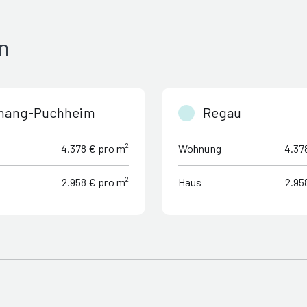
n
tnang-Puchheim
Regau
4.378 € pro m²
Wohnung
4.37
2.958 € pro m²
Haus
2.95