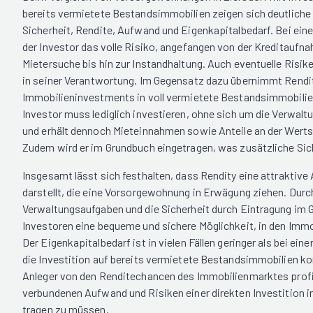
bereits vermietete Bestandsimmobilien zeigen sich deutliche
Sicherheit, Rendite, Aufwand und Eigenkapitalbedarf. Bei ei
der Investor das volle Risiko, angefangen von der Kreditaufn
Mietersuche bis hin zur Instandhaltung. Auch eventuelle Risike
in seiner Verantwortung. Im Gegensatz dazu übernimmt Rendity
Immobilieninvestments in voll vermietete Bestandsimmobilien
Investor muss lediglich investieren, ohne sich um die Verwa
und erhält dennoch Mieteinnahmen sowie Anteile an der Werts
Zudem wird er im Grundbuch eingetragen, was zusätzliche Sich
Insgesamt lässt sich festhalten, dass Rendity eine attraktive
darstellt, die eine Vorsorgewohnung in Erwägung ziehen. Dur
Verwaltungsaufgaben und die Sicherheit durch Eintragung im 
Investoren eine bequeme und sichere Möglichkeit, in den Immo
Der Eigenkapitalbedarf ist in vielen Fällen geringer als bei ei
die Investition auf bereits vermietete Bestandsimmobilien k
Anleger von den Renditechancen des Immobilienmarktes profi
verbundenen Aufwand und Risiken einer direkten Investition 
tragen zu müssen.