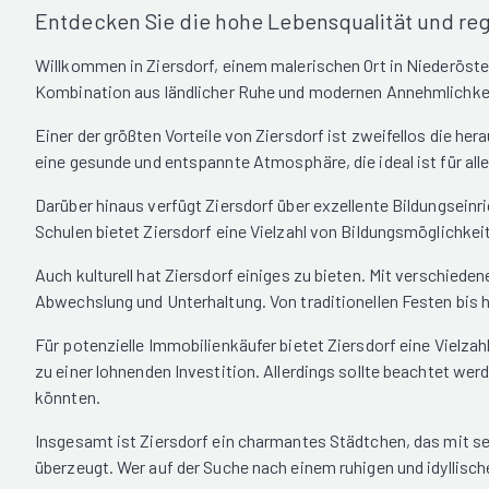
Entdecken Sie die hohe Lebensqualität und reg
Willkommen in Ziersdorf, einem malerischen Ort in Niederöster
Kombination aus ländlicher Ruhe und modernen Annehmlichkei
Einer der größten Vorteile von Ziersdorf ist zweifellos die h
eine gesunde und entspannte Atmosphäre, die ideal ist für all
Darüber hinaus verfügt Ziersdorf über exzellente Bildungseinr
Schulen bietet Ziersdorf eine Vielzahl von Bildungsmöglichkei
Auch kulturell hat Ziersdorf einiges zu bieten. Mit verschied
Abwechslung und Unterhaltung. Von traditionellen Festen bis
Für potenzielle Immobilienkäufer bietet Ziersdorf eine Vielzah
zu einer lohnenden Investition. Allerdings sollte beachtet w
könnten.
Insgesamt ist Ziersdorf ein charmantes Städtchen, das mit se
überzeugt. Wer auf der Suche nach einem ruhigen und idyllisch