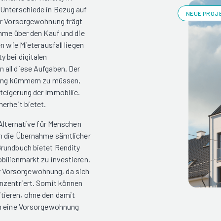
 Unterschiede in Bezug auf
NEUE PROJE
ner Vorsorgewohnung trägt
ahme über den Kauf und die
n wie Mieterausfall liegen
 bei digitalen
 all diese Aufgaben. Der
ltung kümmern zu müssen,
teigerung der Immobilie.
erheit bietet.
 Alternative für Menschen
ch die Übernahme sämtlicher
Grundbuch bietet Rendity
bilienmarkt zu investieren.
ner Vorsorgewohnung, da sich
onzentriert. Somit können
tieren, ohne den damit
in eine Vorsorgewohnung