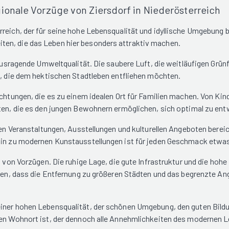
ionale Vorzüge von Ziersdorf in Niederösterreich
reich, der für seine hohe Lebensqualität und idyllische Umgebung 
ten, die das Leben hier besonders attraktiv machen.
erausragende Umweltqualität. Die saubere Luft, die weitläufigen Gr
e, die dem hektischen Stadtleben entfliehen möchten.
ichtungen, die es zu einem idealen Ort für Familien machen. Von Ki
ten, die es den jungen Bewohnern ermöglichen, sich optimal zu entw
enen Veranstaltungen, Ausstellungen und kulturellen Angeboten berei
 hin zu modernen Kunstausstellungen ist für jeden Geschmack etwas
l von Vorzügen. Die ruhige Lage, die gute Infrastruktur und die hoh
erden, dass die Entfernung zu größeren Städten und das begrenzte A
iner hohen Lebensqualität, der schönen Umgebung, den guten Bildun
en Wohnort ist, der dennoch alle Annehmlichkeiten des modernen Lebe