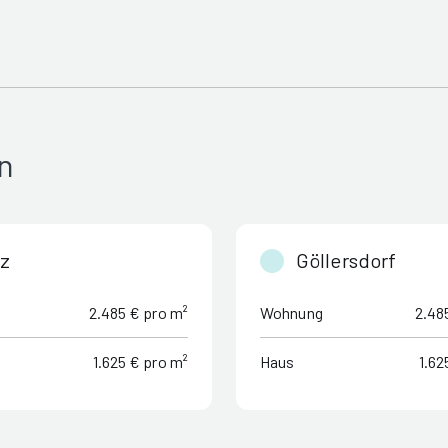
n
tz
Göllersdorf
2.485 € pro m²
Wohnung
2.48
1.625 € pro m²
Haus
1.62