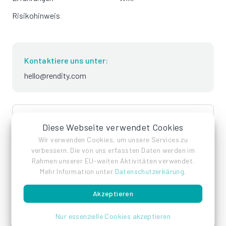
Risikohinweis
Kontaktiere uns unter:
hello@rendity.com
language
Deutsch
Diese Webseite verwendet Cookies
Wir verwenden Cookies, um unsere Services zu
verbessern. Die von uns erfassten Daten werden im
Rahmen unserer EU-weiten Aktivitäten verwendet.
Mehr Information unter
Datenschutzerkärung
.
Akzeptieren
Impressum
Datenschutz
AGB
Nur essenzielle Cookies akzeptieren
© Rendity GmbH 2026 - Alle Rechte vorbehalten.