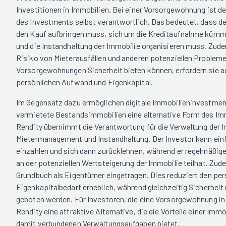
Investitionen in Immobilien. Bei einer Vorsorgewohnung ist der
des Investments selbst verantwortlich. Das bedeutet, dass der
den Kauf aufbringen muss, sich um die Kreditaufnahme kümm
und die Instandhaltung der Immobilie organisieren muss. Zude
Risiko von Mieterausfällen und anderen potenziellen Problem
Vorsorgewohnungen Sicherheit bieten können, erfordern sie a
persönlichen Aufwand und Eigenkapital.
Im Gegensatz dazu ermöglichen digitale Immobilieninvestment
vermietete Bestandsimmobilien eine alternative Form des I
Rendity übernimmt die Verantwortung für die Verwaltung der Im
Mietermanagement und Instandhaltung. Der Investor kann ein
einzahlen und sich dann zurücklehnen, während er regelmäßig
an der potenziellen Wertsteigerung der Immobilie teilhat. Zud
Grundbuch als Eigentümer eingetragen. Dies reduziert den pe
Eigenkapitalbedarf erheblich, während gleichzeitig Sicherhei
geboten werden. Für Investoren, die eine Vorsorgewohnung in 
Rendity eine attraktive Alternative, die die Vorteile einer Imm
damit verbundenen Verwaltungsaufgaben bietet.