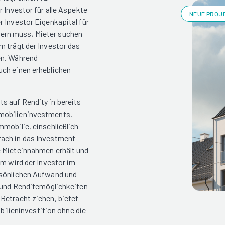
 Investor für alle Aspekte
NEUE PROJE
 Investor Eigenkapital für
ern muss, Mieter suchen
m trägt der Investor das
en. Während
uch einen erheblichen
s auf Rendity in bereits
mmobilieninvestments.
mobilie, einschließlich
fach in das Investment
e Mieteinnahmen erhält und
em wird der Investor im
rsönlichen Aufwand und
t und Renditemöglichkeiten
Betracht ziehen, bietet
obilieninvestition ohne die