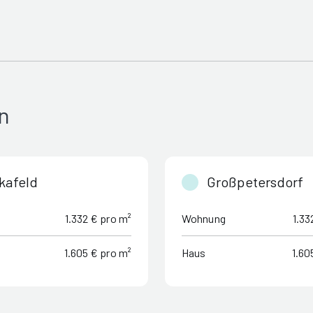
n
kafeld
Großpetersdorf
1.332 € pro m²
Wohnung
1.33
1.605 € pro m²
Haus
1.60