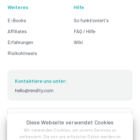
Weiteres
Hilfe
E-Books
So funktioniert's
Affiliates
FAQ / Hilfe
Erfahrungen
Wiki
Risikohinweis
Kontaktiere uns unter:
hello@rendity.com
language
Deutsch
Diese Webseite verwendet Cookies
Wir verwenden Cookies, um unsere Services zu
verbessern. Die von uns erfassten Daten werden im