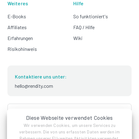
Weiteres
Hilfe
E-Books
So funktioniert's
Affiliates
FAQ / Hilfe
Erfahrungen
Wiki
Risikohinweis
Kontaktiere uns unter:
hello@rendity.com
language
Deutsch
Diese Webseite verwendet Cookies
Wir verwenden Cookies, um unsere Services zu
verbessern. Die von uns erfassten Daten werden im
Rahmen unserer EU-weiten Aktivitäten verwendet.