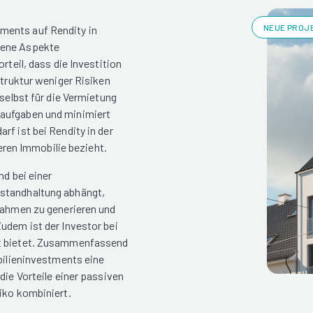
NEUE PROJE
ments auf Rendity in
dene Aspekte
rteil, dass die Investition
struktur weniger Risiken
 selbst für die Vermietung
saufgaben und minimiert
rf ist bei Rendity in der
ßeren Immobilie bezieht.
nd bei einer
nstandhaltung abhängt,
nnahmen zu generieren und
udem ist der Investor bei
it bietet. Zusammenfassend
obilieninvestments eine
die Vorteile einer passiven
iko kombiniert.