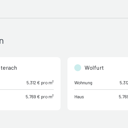
n
terach
Wolfurt
5.312 € pro m²
Wohnung
5.31
5.769 € pro m²
Haus
5.76