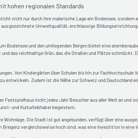
mit hohen regionalen Standards
icht nicht nur durch ihre malerische Lage am Bodensee, sondern a
e ausgezeichnete Umweltqualität, erstklassige Bildungseinrichtung
um Bodensee und den umliegenden Bergen bietet eine atemberaubend
Luft und das reichhaltige Grün, das die Straßen und Plätze schmückt
ngen. Von Kindergärten über Schulen bis hin zur Fachhochschule Vora
zu entwickeln. Zudem ist die Nähe zur Schweiz und Deutschland ein 
r Festspielhaus lockt jedes Jahr Besucher aus aller Welt an und sor
unst- und Kulturliebhaber begeistern.
ve Wohnlage. Die Stadt ist gut angebunden, verfügt über eine ausge
in Bregenz vergleichsweise hoch sind, was eine Investition in eine 