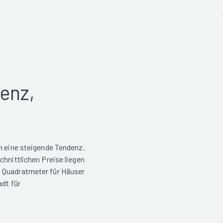
enz,
en eine steigende Tendenz.
chnittlichen Preise liegen
o Quadratmeter für Häuser
adt für