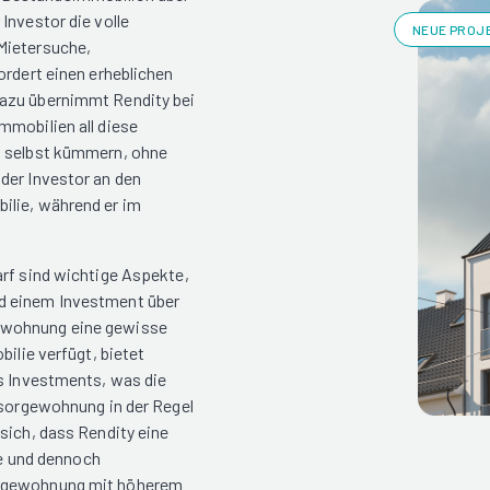
Investor die volle
NEUE PROJE
Mietersuche,
ordert einen erheblichen
dazu übernimmt Rendity bei
mmobilien all diese
t selbst kümmern, ohne
der Investor an den
ilie, während er im
arf sind wichtige Aspekte,
d einem Investment über
ewohnung eine gewisse
bilie verfügt, bietet
es Investments, was die
rsorgewohnung in der Regel
sich, dass Rendity eine
ve und dennoch
orgewohnung mit höherem