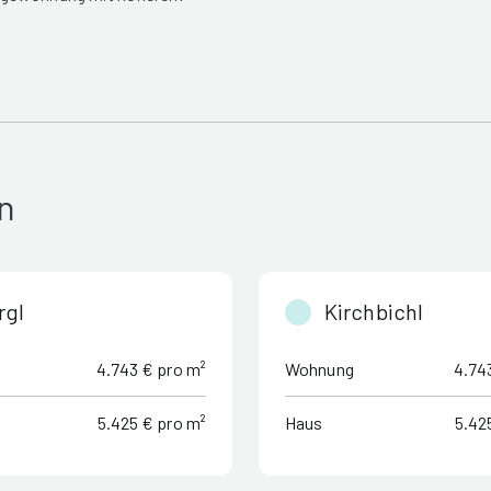
n
rgl
Kirchbichl
4.743 € pro m²
Wohnung
4.74
5.425 € pro m²
Haus
5.42