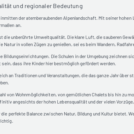
alität und regionaler Bedeutung
rle inmitten der atemberaubenden Alpenlandschaft. Mit seiner hohen
ermaßen an.
st die unberührte Umweltqualität. Die klare Luft, die sauberen Gew
ie Natur in vollen Zügen zu genießen, sei es beim Wandern, Radfahr
e Bildungseinrichtungen. Die Schulen in der Umgebung zeichnen sich
t sein, dass ihre Kinder hier bestmöglich gefördert werden.
reich an Traditionen und Veranstaltungen, die das ganze Jahr über sta
eben.
elzahl von Wohnmöglichkeiten, von gemütlichen Chalets bis hin zu
efinitiv angesichts der hohen Lebensqualität und der vielen Vorzüge,
die perfekte Balance zwischen Natur, Bildung und Kultur bietet. We
ichtig.