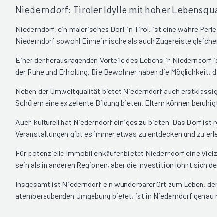
Niederndorf: Tiroler Idylle mit hoher Lebensqu
Niederndorf, ein malerisches Dorf in Tirol, ist eine wahre Pe
Niederndorf sowohl Einheimische als auch Zugereiste gleich
Einer der herausragenden Vorteile des Lebens in Niederndorf i
der Ruhe und Erholung. Die Bewohner haben die Möglichkeit, d
Neben der Umweltqualität bietet Niederndorf auch erstklassig
Schülern eine exzellente Bildung bieten. Eltern können beruhig
Auch kulturell hat Niederndorf einiges zu bieten. Das Dorf ist 
Veranstaltungen gibt es immer etwas zu entdecken und zu erl
Für potenzielle Immobilienkäufer bietet Niederndorf eine Vi
sein als in anderen Regionen, aber die Investition lohnt sich d
Insgesamt ist Niederndorf ein wunderbarer Ort zum Leben, der 
atemberaubenden Umgebung bietet, ist in Niederndorf genau r