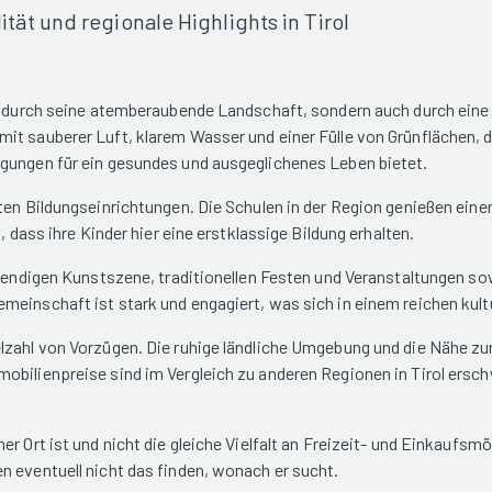
t und regionale Highlights in Tirol
ur durch seine atemberaubende Landschaft, sondern auch durch ein
mit sauberer Luft, klarem Wasser und einer Fülle von Grünflächen,
ngungen für ein gesundes und ausgeglichenes Leben bietet.
ten Bildungseinrichtungen. Die Schulen in der Region genießen ein
, dass ihre Kinder hier eine erstklassige Bildung erhalten.
lebendigen Kunstszene, traditionellen Festen und Veranstaltungen s
einschaft ist stark und engagiert, was sich in einem reichen kult
zahl von Vorzügen. Die ruhige ländliche Umgebung und die Nähe zur N
bilienpreise sind im Vergleich zu anderen Regionen in Tirol erschw
r Ort ist und nicht die gleiche Vielfalt an Freizeit- und Einkaufsm
n eventuell nicht das finden, wonach er sucht.