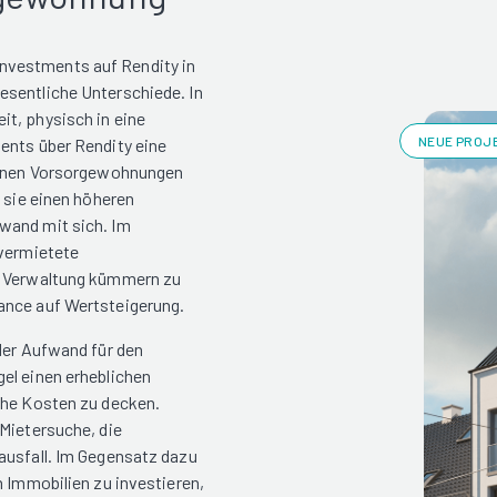
nvestments auf Rendity in
esentliche Unterschiede. In
t, physisch in eine
NEUE PROJE
ents über Rendity eine
können Vorsorgewohnungen
n sie einen höheren
wand mit sich. Im
 vermietete
he Verwaltung kümmern zu
ance auf Wertsteigerung.
der Aufwand für den
el einen erheblichen
che Kosten zu decken.
 Mietersuche, die
ausfall. Im Gegensatz dazu
n Immobilien zu investieren,