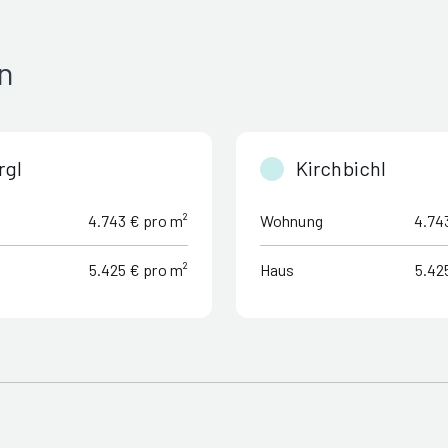
n
rgl
Kirchbichl
4.743 € pro m²
Wohnung
4.74
5.425 € pro m²
Haus
5.42