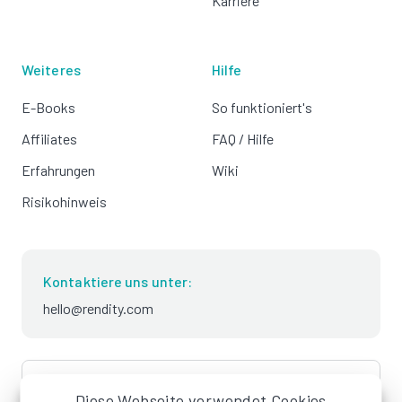
Karriere
Weiteres
Hilfe
E-Books
So funktioniert's
Affiliates
FAQ / Hilfe
Erfahrungen
Wiki
Risikohinweis
Kontaktiere uns unter:
hello@rendity.com
language
Deutsch
Diese Webseite verwendet Cookies