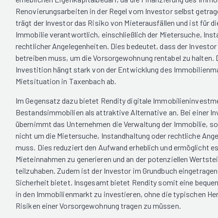
Renovierungsarbeiten in der Regel vom Investor selbst getr
trägt der Investor das Risiko von Mieterausfällen und ist für 
Immobilie verantwortlich, einschließlich der Mietersuche, Ins
rechtlicher Angelegenheiten. Dies bedeutet, dass der Investo
betreiben muss, um die Vorsorgewohnung rentabel zu halten. D
Investition hängt stark von der Entwicklung des Immobilienm
Mietsituation in Taxenbach ab.
Im Gegensatz dazu bietet Rendity digitale Immobilieninvestme
Bestandsimmobilien als attraktive Alternative an. Bei einer In
übernimmt das Unternehmen die Verwaltung der Immobilie, sod
nicht um die Mietersuche, Instandhaltung oder rechtliche An
muss. Dies reduziert den Aufwand erheblich und ermöglicht es
Mieteinnahmen zu generieren und an der potenziellen Wertste
teilzuhaben. Zudem ist der Investor im Grundbuch eingetragen
Sicherheit bietet. Insgesamt bietet Rendity somit eine beque
in den Immobilienmarkt zu investieren, ohne die typischen H
Risiken einer Vorsorgewohnung tragen zu müssen.