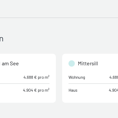
n
l am See
Mittersill
4.688 € pro m²
Wohnung
4.68
4.904 € pro m²
Haus
4.90