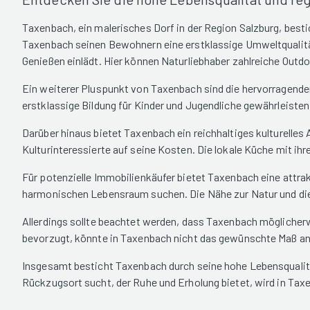
Taxenbach, ein malerisches Dorf in der Region Salzburg, best
Taxenbach seinen Bewohnern eine erstklassige Umweltqualität.
Genießen einlädt. Hier können Naturliebhaber zahlreiche Outd
Ein weiterer Pluspunkt von Taxenbach sind die hervorragenden 
erstklassige Bildung für Kinder und Jugendliche gewährleisten.
Darüber hinaus bietet Taxenbach ein reichhaltiges kulturelles
Kulturinteressierte auf seine Kosten. Die lokale Küche mit ihre
Für potenzielle Immobilienkäufer bietet Taxenbach eine attrak
harmonischen Lebensraum suchen. Die Nähe zur Natur und die
Allerdings sollte beachtet werden, dass Taxenbach möglicherwe
bevorzugt, könnte in Taxenbach nicht das gewünschte Maß an 
Insgesamt besticht Taxenbach durch seine hohe Lebensqualität
Rückzugsort sucht, der Ruhe und Erholung bietet, wird in Tax