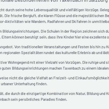
icht durch seine hohe Lebensqualität und vielfältigen Vorzüge. Gel
 Die frische Bergluft, die klaren Flüsse und die majestätischen Be
oor-Aktivitäten wie Wandern, Radfahren und Skifahren in unmittelba
Bildungseinrichtungen. Die Schulen in der Region zeichnen sich dur
 Eltern können beruhigt sein, dass ihre Kinder hier eine exzellente 
 Angebot. Von traditionellen Veranstaltungen und Festen bis hin zu
n regionalen Spezialitäten rundet das kulturelle Erlebnis ab und lädt
tive Wohngegend mit einer Vielzahl von Vorzügen. Die ruhige und si
 guten Bildungseinrichtungen machen Taxenbach zu einem idealen 
ise nicht die gleiche Vielfalt an Freizeit- und Einkaufsmöglichkei
urbaner Unterhaltung finden.
, die durch die einzigartige Kombination von Natur, Bildung und Ku
enbach sein persönliches Paradies finden.