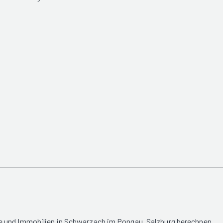
e und Immobilien in Schwarzach im Pongau, Salzburg berechnen.