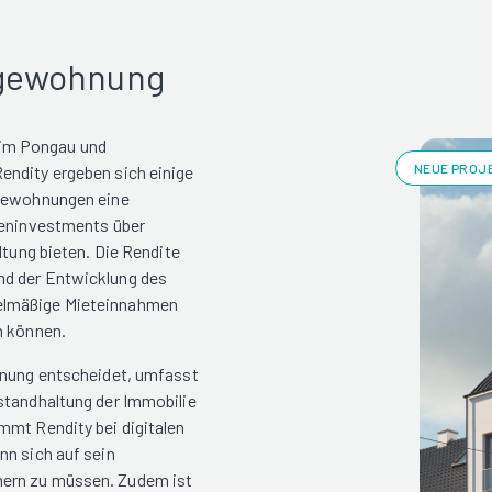
rgewohnung
 im Pongau und
NEUE PROJE
endity ergeben sich einige
rgewohnungen eine
lieninvestments über
ltung bieten. Die Rendite
nd der Entwicklung des
gelmäßige Mieteinnahmen
n können.
ohnung entscheidet, umfasst
standhaltung der Immobilie
mmt Rendity bei digitalen
nn sich auf sein
mern zu müssen. Zudem ist