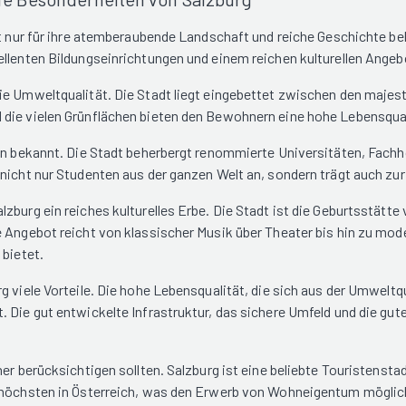
ht nur für ihre atemberaubende Landschaft und reiche Geschichte be
ellenten Bildungseinrichtungen und einem reichen kulturellen Angeb
ie Umweltqualität. Die Stadt liegt eingebettet zwischen den majes
die vielen Grünflächen bieten den Bewohnern eine hohe Lebensquali
gen bekannt. Die Stadt beherbergt renommierte Universitäten, Fach
cht nur Studenten aus der ganzen Welt an, sondern trägt auch zur in
lzburg ein reiches kulturelles Erbe. Die Stadt ist die Geburtsstät
le Angebot reicht von klassischer Musik über Theater bis hin zu m
 bietet.
g viele Vorteile. Die hohe Lebensqualität, die sich aus der Umweltq
 Die gut entwickelte Infrastruktur, das sichere Umfeld und die gut
hner berücksichtigen sollten. Salzburg ist eine beliebte Touriste
n höchsten in Österreich, was den Erwerb von Wohneigentum möglich