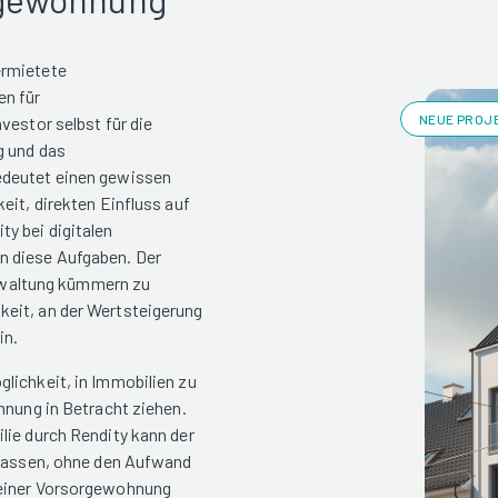
ermietete
en für
NEUE PROJE
vestor selbst für die
g und das
edeutet einen gewissen
eit, direkten Einfluss auf
y bei digitalen
n diese Aufgaben. Der
Verwaltung kümmern zu
eit, an der Wertsteigerung
in.
lichkeit, in Immobilien zu
hnung in Betracht ziehen.
lie durch Rendity kann der
rlassen, ohne den Aufwand
 einer Vorsorgewohnung