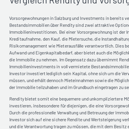
Vorsorgewohnungen in Salzburg und Investments in bereits v
Bestandsimmobilien über Rendity sind zwei attraktive Option
Immobilieninvestitionen. Bei einer Vorsorgewohnung ist der In
Kreditaufnahme, den Kauf, die Mietersuche, die Instandhaltun
Risikomanagement wie Mieterausfälle verantwortlich. Dies b
Aufwand und Eigenkapitalbedarf, aber bietet auch die Möglichk
die Immobilie zu nehmen. Im Gegensatz dazu übernimmt Rendit
Immobilieninvestments in voll vermietete Bestandsimmobilie
Investor investiert lediglich sein Kapital, ohne sich um die 
müssen, und erhält dennoch Mieteinnahmen sowie die Möglichk
der Immobilie teilzuhaben und im Grundbuch eingetragen zu se
Rendity bietet somit eine bequemere und unkompliziertere Mög
investieren, insbesondere für diejenigen, die eine Vorsorgewo
Durch die professionelle Verwaltung und Betreuung der Immobi
Investor sich auf eine sichere Rendite und Wertsteigerung ve
und die Verantwortung tragen zu müssen, die mit dem Besitz