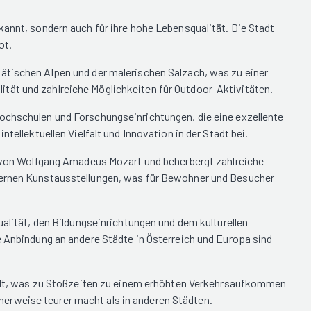
kannt, sondern auch für ihre hohe Lebensqualität. Die Stadt
ot.
tätischen Alpen und der malerischen Salzach, was zu einer
tät und zahlreiche Möglichkeiten für Outdoor-Aktivitäten.
hochschulen und Forschungseinrichtungen, die eine exzellente
tellektuellen Vielfalt und Innovation in der Stadt bei.
te von Wolfgang Amadeus Mozart und beherbergt zahlreiche
odernen Kunstausstellungen, was für Bewohner und Besucher
ualität, den Bildungseinrichtungen und dem kulturellen
e Anbindung an andere Städte in Österreich und Europa sind
nstadt, was zu Stoßzeiten zu einem erhöhten Verkehrsaufkommen
erweise teurer macht als in anderen Städten.