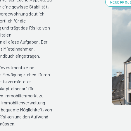
NEUE PROJE
 eine gewisse Stabilität,
rsorgewohnung deutlich
rtlich für die
g und trägt das Risiko von
italen
 all diese Aufgaben. Der
ält Mieteinnahmen,
rundbuch eingetragen.
eninvestments eine
 in Erwägung ziehen. Durch
its vermieteter
kapitalbedarf für
den Immobilienmarkt zu
er Immobilienverwaltung
d bequeme Möglichkeit, von
 Risiken und den Aufwand
 müssen.