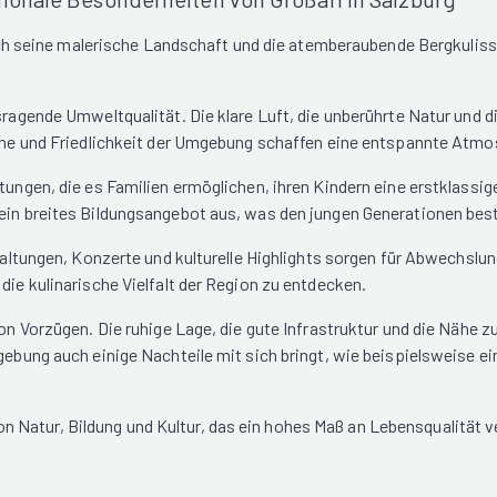
 durch seine malerische Landschaft und die atemberaubende Bergkuli
usragende Umweltqualität. Die klare Luft, die unberührte Natur und
Ruhe und Friedlichkeit der Umgebung schaffen eine entspannte Atmosp
tungen, die es Familien ermöglichen, ihren Kindern eine erstklassig
 ein breites Bildungsangebot aus, was den jungen Generationen best
nstaltungen, Konzerte und kulturelle Highlights sorgen für Abwechsl
die kulinarische Vielfalt der Region zu entdecken.
 von Vorzügen. Die ruhige Lage, die gute Infrastruktur und die Nähe
mgebung auch einige Nachteile mit sich bringt, wie beispielsweise 
Natur, Bildung und Kultur, das ein hohes Maß an Lebensqualität ve