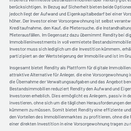
berücksichtigen. In Bezug auf Sicherheit bieten beide Optionen
jedoch liegt der Aufwand und Eigenkapitalbedarf bei einer Vo
höher. Der Investor einer Vorsorgewohnung ist selbst verantwo
Kreditaufnahme, den Kauf, die Mietersuche, die Instandhaltun
Mieterausfällen. Im Gegensatz dazu übernimmt Rendity bei dig
Immobilieninvestments in voll vermietete Bestandsimmobilien
Investor muss sich lediglich um die Investition kümmern, erh
partizipiert an der Wertsteigerung der Immobilie und ist im G
Insgesamt bietet Rendity als Plattform für digitale Immobili
attraktive Alternative für Anleger, die eine Vorsorgewohnung
die Übernahme der Verwaltungsaufgaben und das Angebot bere
Bestandsimmobilien reduziert Rendity den Aufwand und Eigen
Investoren erheblich. Dies ermöglicht es Anlegern, passiv in 
investieren, ohne sich um die täglichen Herausforderungen d
kümmern zu müssen. Somit bietet Rendity eine effiziente un
den Vorteilen des Immobilienmarktes zu profitieren, ohne die
einer direkten Investition in eine Vorsorgewohnung tragen zu