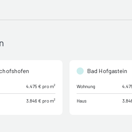
n
chofshofen
Bad Hofgastein
4.475 € pro m²
Wohnung
4.47
3.846 € pro m²
Haus
3.84