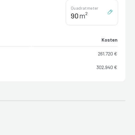
Quadratmeter
m²
Kosten
261.720 €
302.940 €