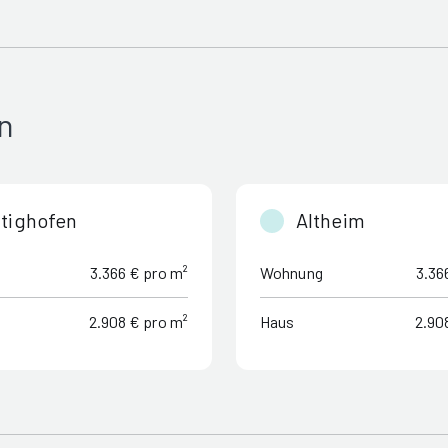
n
tighofen
Altheim
3.366 € pro m²
Wohnung
3.36
2.908 € pro m²
Haus
2.90