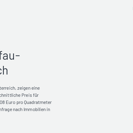
fau-
ch
erreich, zeigen eine
hnittliche Preis für
908 Euro pro Quadratmeter
hfrage nach Immobilien in