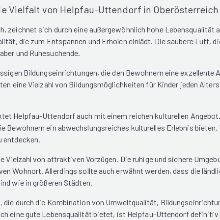
e Vielfalt von Helpfau-Uttendorf in Oberösterreich
, zeichnet sich durch eine außergewöhnlich hohe Lebensqualität au
lität, die zum Entspannen und Erholen einlädt. Die saubere Luft, 
bhaber und Ruhesuchende.
ssigen Bildungseinrichtungen, die den Bewohnern eine exzellente Aus
en eine Vielzahl von Bildungsmöglichkeiten für Kinder jeden Alters. 
et Helpfau-Uttendorf auch mit einem reichen kulturellen Angebot. 
ie Bewohnern ein abwechslungsreiches kulturelles Erlebnis bieten. 
u entdecken.
e Vielzahl von attraktiven Vorzügen. Die ruhige und sichere Umgebu
en Wohnort. Allerdings sollte auch erwähnt werden, dass die ländl
ind wie in größeren Städten.
 die durch die Kombination von Umweltqualität, Bildungseinrichtung
h eine gute Lebensqualität bietet, ist Helpfau-Uttendorf definitiv