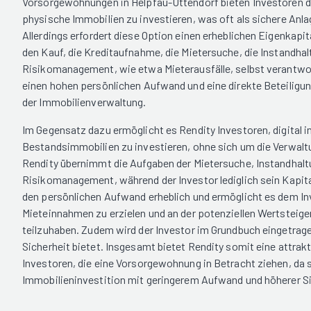
Vorsorgewohnungen in Helpfau-Uttendorf bieten Investoren di
physische Immobilien zu investieren, was oft als sichere Anl
Allerdings erfordert diese Option einen erheblichen Eigenkapita
den Kauf, die Kreditaufnahme, die Mietersuche, die Instandha
Risikomanagement, wie etwa Mieterausfälle, selbst verantwort
einen hohen persönlichen Aufwand und eine direkte Beteiligu
der Immobilienverwaltung.
Im Gegensatz dazu ermöglicht es Rendity Investoren, digital i
Bestandsimmobilien zu investieren, ohne sich um die Verwa
Rendity übernimmt die Aufgaben der Mietersuche, Instandhalt
Risikomanagement, während der Investor lediglich sein Kapital
den persönlichen Aufwand erheblich und ermöglicht es dem In
Mieteinnahmen zu erzielen und an der potenziellen Wertsteige
teilzuhaben. Zudem wird der Investor im Grundbuch eingetrag
Sicherheit bietet. Insgesamt bietet Rendity somit eine attrakt
Investoren, die eine Vorsorgewohnung in Betracht ziehen, da si
Immobilieninvestition mit geringerem Aufwand und höherer Si