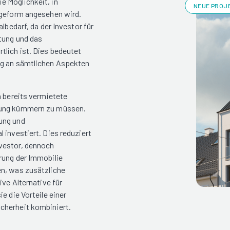
e Möglichkeit, in
NEUE PROJE
ageform angesehen wird.
lbedarf, da der Investor für
ltung und das
lich ist. Dies bedeutet
ng an sämtlichen Aspekten
n bereits vermietete
ltung kümmern zu müssen.
ung und
 investiert. Dies reduziert
vestor, dennoch
rung der Immobilie
en, was zusätzliche
ive Alternative für
e die Vorteile einer
cherheit kombiniert.