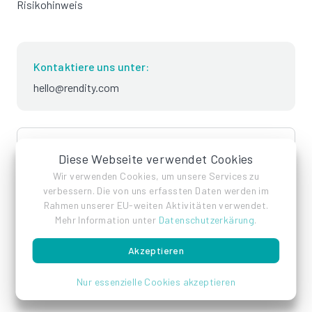
Risikohinweis
Kontaktiere uns unter:
hello@rendity.com
language
Deutsch
Diese Webseite verwendet Cookies
Wir verwenden Cookies, um unsere Services zu
verbessern. Die von uns erfassten Daten werden im
Rahmen unserer EU-weiten Aktivitäten verwendet.
Mehr Information unter
Datenschutzerkärung
.
Akzeptieren
Impressum
Datenschutz
AGB
Nur essenzielle Cookies akzeptieren
© Rendity GmbH 2026 - Alle Rechte vorbehalten.