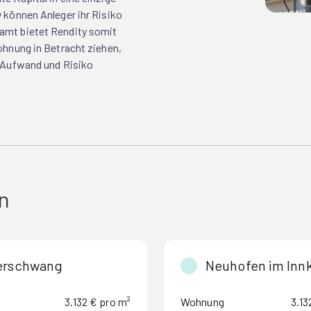
y können Anleger ihr Risiko
samt bietet Rendity somit
wohnung in Betracht ziehen,
m Aufwand und Risiko
n
erschwang
Neuhofen im Innk
3.132 € pro m²
Wohnung
3.13