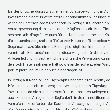
Bei der Entscheidung zwischen einer Vorsorgewohnung in Au
Investment in bereits vermietete Bestandsimmobilien über Ren
wichtige Unterschiede zu beachten. In Bezug auf Sicherheit bie
Vorsorgewohnung dem Investor die Möglichkeit, direkten Einfl
nehmen. Allerdings ist er auch für die Kreditaufnahme, den Ka
die Instandhaltung und das Risiko von Mieterausfällen selbst 
Gegensatz dazu übernimmt Rendity bei digitalen Immobilienin
vermietete Bestandsimmobilien diese Aufgaben für den Invest
Anleger lediglich investiert, ohne sich um die Verwaltung kü
dennoch Mieteinnahmen erhält sowie an der potenziellen Wert
partizipiert und im Grundbuch eingetragen ist.
In Bezug auf Rendite und Eigenkapitalbedarf bietet Rendity de
Möglichkeit, bereits mit vergleichsweise geringem Eigenkapit
investieren, da sie sich die Investition mit anderen Anlegern t
auch kleineren Anlegern die Möglichkeit, in den Immobilienmar
Vergleich dazu erfordert der Kauf einer Vorsorgewohnung in A
ein höheres Eigenkapital und birgt das Risiko, dass das gesamt