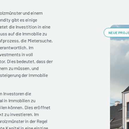
rolzmünster und einem
dity gibt es einige
tet die Investition in eine
NEUE PROJE
uss auf die Immobilie zu
ufprozess, die Mietersuche,
verantwortlich. Im
vestments in voll
or. Dies bedeutet, dass der
mmern zu müssen, und
steigerung der Immobilie
n Investoren die
al in Immobilien zu
eilen können. Dies eröffnet
kt zu investieren. Im
urolzmünster in der Regel
e Kapital in eine einzige