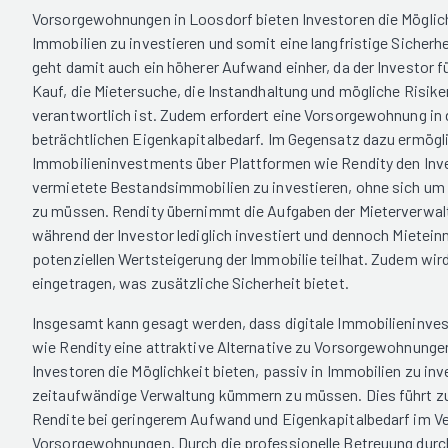
Vorsorgewohnungen in Loosdorf bieten Investoren die Möglich
Immobilien zu investieren und somit eine langfristige Sicherhe
geht damit auch ein höherer Aufwand einher, da der Investor f
Kauf, die Mietersuche, die Instandhaltung und mögliche Risike
verantwortlich ist. Zudem erfordert eine Vorsorgewohnung in 
beträchtlichen Eigenkapitalbedarf. Im Gegensatz dazu ermögli
Immobilieninvestments über Plattformen wie Rendity den Inve
vermietete Bestandsimmobilien zu investieren, ohne sich u
zu müssen. Rendity übernimmt die Aufgaben der Mieterverwal
während der Investor lediglich investiert und dennoch Mietei
potenziellen Wertsteigerung der Immobilie teilhat. Zudem wir
eingetragen, was zusätzliche Sicherheit bietet.
Insgesamt kann gesagt werden, dass digitale Immobilieninve
wie Rendity eine attraktive Alternative zu Vorsorgewohnungen 
Investoren die Möglichkeit bieten, passiv in Immobilien zu inv
zeitaufwändige Verwaltung kümmern zu müssen. Dies führt zu 
Rendite bei geringerem Aufwand und Eigenkapitalbedarf im V
Vorsorgewohnungen. Durch die professionelle Betreuung durc