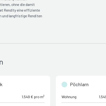
tieren, ohne die damit
t Rendity eine effiziente
n und langfristige Renditen
n
lk
Pöchlarn
1.549 € pro m²
Wohnung
1.54