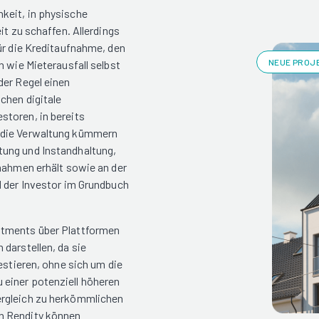
keit, in physische
it zu schaffen. Allerdings
ür die Kreditaufnahme, den
NEUE PROJE
n wie Mieterausfall selbst
der Regel einen
chen digitale
storen, in bereits
m die Verwaltung kümmern
tung und Instandhaltung,
nnahmen erhält sowie an der
d der Investor im Grundbuch
stments über Plattformen
darstellen, da sie
estieren, ohne sich um die
einer potenziell höheren
ergleich zu herkömmlichen
h Rendity können