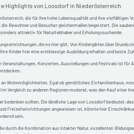
e Highlights von Loosdorf in Niederösterreich
terreich, die für ihre hohe Lebensqualität und ihre vielfältigen V
, die Bewohner und Besucher gleichermaßen begeistert. Die saubere
onders attraktiv für Naturliebhaber und Erholungssuchende.
ungseinrichtungen, die es hier gibt. Von Kindergärten über Grundsch
 ihre Kinder hier eine erstklassige Ausbildung erhalten und beste 
en Veranstaltungen, Konzerten, Ausstellungen und Festivals ist für
 entdecken.
l an Wohnmöglichkeiten. Egal ob gemütliches Einfamilienhaus, mode
 im Vergleich zu anderen Regionen moderat, was den Kauf einer Im
r bedenken sollten. Die ländliche Lage von Loosdorf bedeutet, dass 
und Freizeiteinrichtungen angewiesen ist, könnte hier Einschränku
rdernd sein.
ie durch die Kombination aus intakter Natur, exzellenten Bildungse