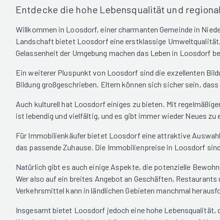
Entdecke die hohe Lebensqualität und regional
Willkommen in Loosdorf, einer charmanten Gemeinde in Niederös
Landschaft bietet Loosdorf eine erstklassige Umweltqualität
Gelassenheit der Umgebung machen das Leben in Loosdorf bes
Ein weiterer Pluspunkt von Loosdorf sind die exzellenten Bild
Bildung großgeschrieben. Eltern können sich sicher sein, dass
Auch kulturell hat Loosdorf einiges zu bieten. Mit regelmäßig
ist lebendig und vielfältig, und es gibt immer wieder Neues zu
Für Immobilienkäufer bietet Loosdorf eine attraktive Auswah
das passende Zuhause. Die Immobilienpreise in Loosdorf sind
Natürlich gibt es auch einige Aspekte, die potenzielle Bewohne
Wer also auf ein breites Angebot an Geschäften, Restaurants 
Verkehrsmittel kann in ländlichen Gebieten manchmal herausfo
Insgesamt bietet Loosdorf jedoch eine hohe Lebensqualität, d