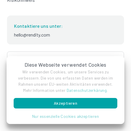
Kontaktiere uns unter:
hello@rendity.com
language
Deutsch
Diese Webseite verwendet Cookies
Wir verwenden Cookies, um unsere Services zu
verbessern. Die von uns erfassten Daten werden im
Rahmen unserer EU-weiten Aktivitäten verwendet.
Mehr Information unter
Datenschutzerkärung
.
Akzeptieren
Impressum
Datenschutz
AGB
Nur essenzielle Cookies akzeptieren
© Rendity GmbH 2026 - Alle Rechte vorbehalten.