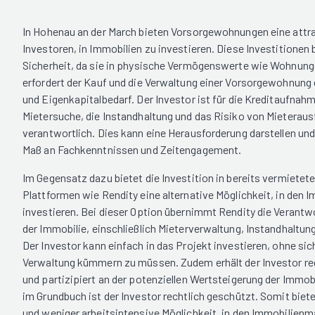
In Hohenau an der March bieten Vorsorgewohnungen eine attra
Investoren, in Immobilien zu investieren. Diese Investitionen
Sicherheit, da sie in physische Vermögenswerte wie Wohnunge
erfordert der Kauf und die Verwaltung einer Vorsorgewohnung
und Eigenkapitalbedarf. Der Investor ist für die Kreditaufnahm
Mietersuche, die Instandhaltung und das Risiko von Mieterausf
verantwortlich. Dies kann eine Herausforderung darstellen und
Maß an Fachkenntnissen und Zeitengagement.
Im Gegensatz dazu bietet die Investition in bereits vermiete
Plattformen wie Rendity eine alternative Möglichkeit, in den 
investieren. Bei dieser Option übernimmt Rendity die Verantw
der Immobilie, einschließlich Mieterverwaltung, Instandhalt
Der Investor kann einfach in das Projekt investieren, ohne sic
Verwaltung kümmern zu müssen. Zudem erhält der Investor r
und partizipiert an der potenziellen Wertsteigerung der Immobi
im Grundbuch ist der Investor rechtlich geschützt. Somit bie
und weniger arbeitsintensive Möglichkeit, in den Immobilienm