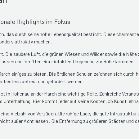
onale Highlights im Fokus
ich, das durch seine hohe Lebensqualität besticht. Diese charmante 
sonders attraktiv machen.
t. Die saubere Luft, die grünen Wiesen und Wälder sowie die Nähe
ch lassen und inmitten einer intakten Umgebung zur Ruhe kommen.
rch einiges zu bieten. Die örtlichen Schulen zeichnen sich durch h
ier bestens betreut und gefördert werden.
ot in Hohenau an der March eine wichtige Rolle. Zahlreiche Veranst
 Unterhaltung. Hier kommt jeder auf seine Kosten, ob Kunstliebha
 eine Vielzahl von Vorzügen. Die ruhige Lage, die gute Infrastrukt
e nicht außer Acht lassen: Die Entfernung zu größeren Städten und 