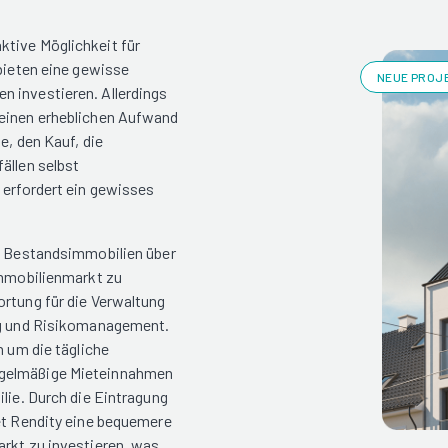
ktive Möglichkeit für
 bieten eine gewisse
NEUE PROJE
n investieren. Allerdings
 einen erheblichen Aufwand
e, den Kauf, die
ällen selbst
 erfordert ein gewisses
te Bestandsimmobilien über
Immobilienmarkt zu
ortung für die Verwaltung
ung und Risikomanagement.
h um die tägliche
egelmäßige Mieteinnahmen
lie. Durch die Eintragung
tet Rendity eine bequemere
arkt zu investieren, was