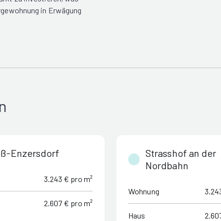
sorgewohnung in Erwägung
n
oß-Enzersdorf
Strasshof an der
Nordbahn
3.243 € pro m²
Wohnung
3.24
2.607 € pro m²
Haus
2.60