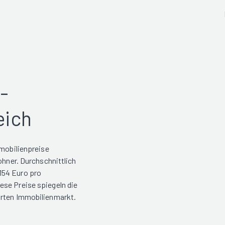
-
eich
mmobilienpreise
ohner. Durchschnittlich
154 Euro pro
ese Preise spiegeln die
hrten Immobilienmarkt.