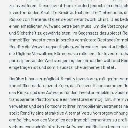
zu investieren. Diese Investition erfordert jedoch ein erheblic
Investor für den Kauf, die Kreditaufnahme, die Mietersuche, d
Risiko von Mieterausfällen selbst verantwortlich ist. Dies bed
einen erheblichen Aufwand betreiben muss, um die Vorsorgew
und Sicherheit zu gewährleisten. Im Gegensatz dazu bietet Ren
Immobilieninvestments in bereits vermietete Bestandsimmobi
Rendity die Verwaltungsaufgaben, während der Investor ledigli
die tägliche Verwaltung kümmern zu müssen. Der Investor erh
partizipiert an der Wertsteigerung der Immobilie, während Re
eingetragen ist und somit zusätzliche Sicherheit bietet.
Darüber hinaus ermöglicht Rendity Investoren, mit geringerem
Immobilienmarkt einzusteigen, da die Investitionssummen flex
das Risiko und den Aufwand für den Investor erheblich. Zudem
transparente Plattform, die es Investoren ermöglicht, ihre Inv
verwalten und den Fortschritt ihrer Immobilieninvestments n
stellt Rendity eine attraktive Alternative zu Vorsorgewohnung
ermöglicht, von den Vorteilen des Immobilienmarktes zu profi
verbundenen administrativen Aufwand und Risiken tragen zu