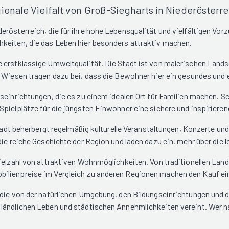
onale Vielfalt von Groß-Siegharts in Niederösterre
rösterreich, die für ihre hohe Lebensqualität und vielfältigen Vorz
hkeiten, die das Leben hier besonders attraktiv machen.
e erstklassige Umweltqualität. Die Stadt ist von malerischen Lan
n Wiesen tragen dazu bei, dass die Bewohner hier ein gesundes un
seinrichtungen, die es zu einem idealen Ort für Familien machen. 
Spielplätze für die jüngsten Einwohner eine sichere und inspirier
 Stadt beherbergt regelmäßig kulturelle Veranstaltungen, Konzerte u
ie reiche Geschichte der Region und laden dazu ein, mehr über die lo
Vielzahl von attraktiven Wohnmöglichkeiten. Von traditionellen La
ilienpreise im Vergleich zu anderen Regionen machen den Kauf eine
die von der natürlichen Umgebung, den Bildungseinrichtungen und de
ländlichen Leben und städtischen Annehmlichkeiten vereint. Wer n