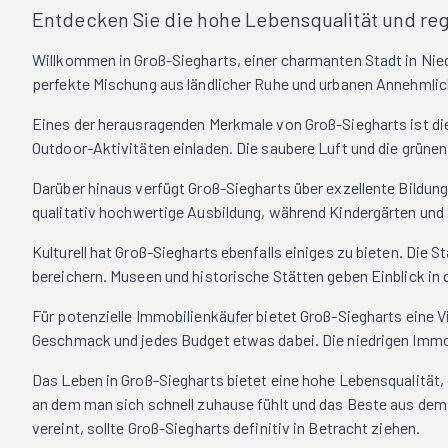
Entdecken Sie die hohe Lebensqualität und regi
Willkommen in Groß-Siegharts, einer charmanten Stadt in Niede
perfekte Mischung aus ländlicher Ruhe und urbanen Annehmlic
Eines der herausragenden Merkmale von Groß-Siegharts ist di
Outdoor-Aktivitäten einladen. Die saubere Luft und die grüne
Darüber hinaus verfügt Groß-Siegharts über exzellente Bildung
qualitativ hochwertige Ausbildung, während Kindergärten und 
Kulturell hat Groß-Siegharts ebenfalls einiges zu bieten. Die
bereichern. Museen und historische Stätten geben Einblick in d
Für potenzielle Immobilienkäufer bietet Groß-Siegharts eine 
Geschmack und jedes Budget etwas dabei. Die niedrigen Immob
Das Leben in Groß-Siegharts bietet eine hohe Lebensqualität, 
an dem man sich schnell zuhause fühlt und das Beste aus dem 
vereint, sollte Groß-Siegharts definitiv in Betracht ziehen.