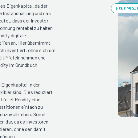
hes Eigenkapital, da der
NEUE PROJE
ie Instandhaltung und das
eutet, dass der Investor
ohnung rentabel zu halten
dity digitale
lien an. Hier übernimmt
ch investiert, ohne sich um
ält Mieteinnahmen und
ndity im Grundbuch
 Eigenkapital in den
ibler sind. Dies reduziert
 bietet Rendity eine
estitionen einfach zu
achzuvollziehen. Somit
en dar, da es Investoren
tieren, ohne den damit
 müssen.