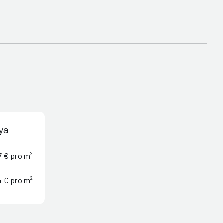
ya
7 € pro m²
4 € pro m²