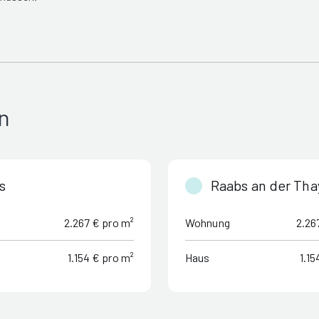
n
is
Raabs an der Tha
2.267 € pro m²
Wohnung
2.26
1.154 € pro m²
Haus
1.15