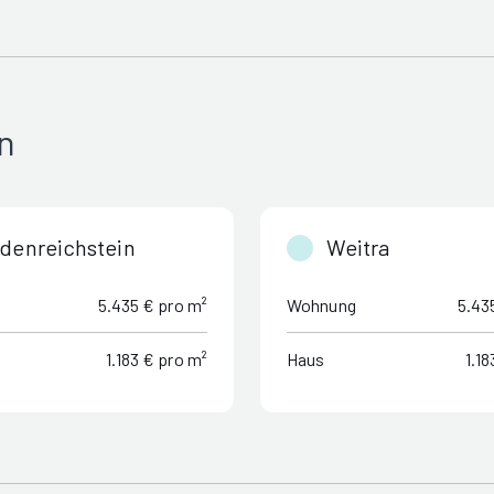
n
denreichstein
Weitra
5.435 € pro m²
Wohnung
5.43
1.183 € pro m²
Haus
1.18