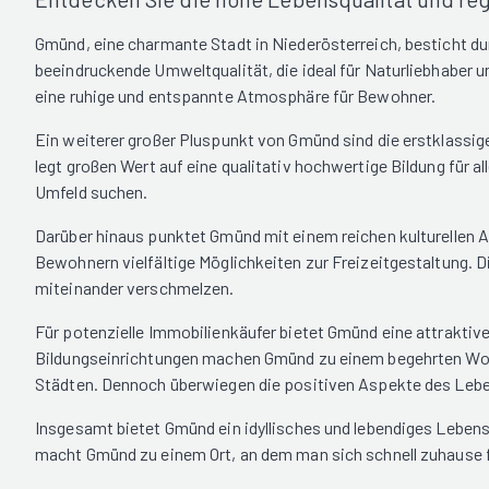
Gmünd, eine charmante Stadt in Niederösterreich, besticht du
beeindruckende Umweltqualität, die ideal für Naturliebhaber
eine ruhige und entspannte Atmosphäre für Bewohner.
Ein weiterer großer Pluspunkt von Gmünd sind die erstklassig
legt großen Wert auf eine qualitativ hochwertige Bildung für a
Umfeld suchen.
Darüber hinaus punktet Gmünd mit einem reichen kulturellen A
Bewohnern vielfältige Möglichkeiten zur Freizeitgestaltung. D
miteinander verschmelzen.
Für potenzielle Immobilienkäufer bietet Gmünd eine attrakti
Bildungseinrichtungen machen Gmünd zu einem begehrten Wohno
Städten. Dennoch überwiegen die positiven Aspekte des Leben
Insgesamt bietet Gmünd ein idyllisches und lebendiges Lebensu
macht Gmünd zu einem Ort, an dem man sich schnell zuhause f