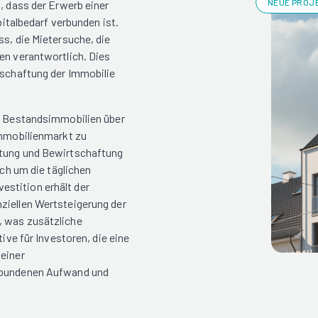
NEUE PROJE
, dass der Erwerb einer
albedarf verbunden ist.
ss, die Mietersuche, die
en verantwortlich. Dies
tschaftung der Immobilie
te Bestandsimmobilien über
Immobilienmarkt zu
ltung und Bewirtschaftung
ich um die täglichen
stition erhält der
ziellen Wertsteigerung der
, was zusätzliche
tive für Investoren, die eine
 einer
erbundenen Aufwand und