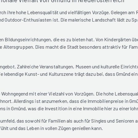
rch ihre hohe Lebensqualität und vielfältigen Vorzüge. Gelegen am
 und Outdoor-Enthusiasten ist. Die malerische Landschaft lädt zu 
en Bildungseinrichtungen, die es zu bieten hat. Von Kindergärten ü
lle Altersgruppen. Dies macht die Stadt besonders attraktiv für Fam
ngebot. Zahlreiche Veranstaltungen, Museen und kulturelle Einricht
ie lebendige Kunst- und Kulturszene trägt dazu bei, dass Gmünd ei
ve Wohngegend mit einer Vielzahl von Vorzügen. Die hohe Lebensqua
rt. Allerdings ist anzumerken, dass die Immobilienpreise in Gmü
s in Gmünd, was die Investition in eine Immobilie hier zu einer l
mfeld, das sowohl für Familien als auch für Singles und Senioren at
ühlt und das Leben in vollen Zügen genießen kann.