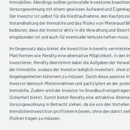
Immobilien. Allerdings sollten potenzielle Investoren beachten
Vorsorgewohnung mit einem gewissen Aufwand und Eigenkapit
Der Investor ist selbst für die Kreditaufnahme, den Kaufproze
Instandhaltung der Immobilie und das Risiko von Mieterausfäll
bedeutet, dass der Investor aktiv in die Verwaltung und Bewir
eingebunden ist und auch für eventuelle Verluste haften muss.
Im Gegensatz dazu bietet die Investition in bereits vermiete
Plattformen wie Rendity eine alternative Möglichkeit, in den 
investieren. Rendity übernimmt dabei die Aufgaben der Verwa
der Immobilie, sodass der Investor lediglich investiert, ohne s
Angelegenheiten kümmern zu müssen. Durch diese passive Inve
Investor dennoch Mieteinnahmen und partizipiert an der poten
Immobilie. Zudem wird der Investor im Grundbuch eingetragen
Sicherheit bietet. Somit bietet Rendity eine attraktive Alterna
Vorsorgewohnung in Betracht ziehen, da sie von den Vorteilen
Immobilieninvestition profitieren können, ohne den damit v
Risiken tragen zu müssen.