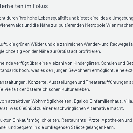
derheiten im Fokus
ht durch ihre hohe Lebensqualität und bietet eine ideale Umgebung 
ienerwalds und die Nähe zur pulsierenden Metropole Wien machen G
Luft, die grünen Wälder und die zahlreichen Wander- und Radwege lad
leichzeitig von der Nähe zur Großstadt profitieren.
emeinde verfügt über eine Vielzahl von Kindergärten, Schulen und B
tandards hoch, was es den jungen Bewohnern ermöglicht, eine exze
Veranstaltungen, Konzerte, Ausstellungen und Theateraufführungen
e Vielfalt der österreichischen Kultur erleben.
l von attraktiven Wohnmöglichkeiten. Egal ob Einfamilienhaus, Vill
rat, was Gießhübl zu einer erschwinglichen Alternative macht.
struktur. Einkaufsmöglichkeiten, Restaurants, Ärzte, Apotheken und 
nell und bequem in die umliegenden Städte gelangen kann.