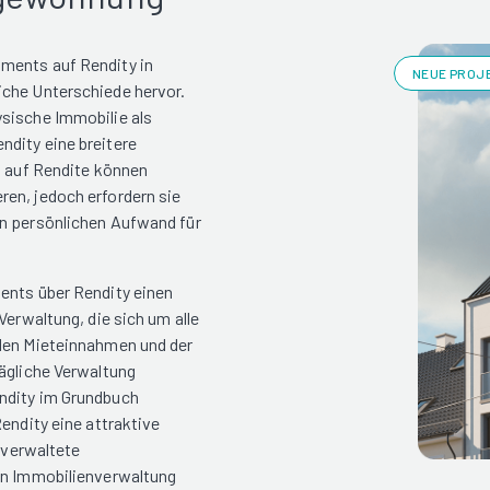
ments auf Rendity in
NEUE PROJE
iche Unterschiede hervor.
ysische Immobilie als
ndity eine breitere
g auf Rendite können
en, jedoch erfordern sie
en persönlichen Aufwand für
ents über Rendity einen
Verwaltung, die sich um alle
 den Mieteinnahmen und der
tägliche Verwaltung
ndity im Grundbuch
endity eine attraktive
l verwaltete
ten Immobilienverwaltung