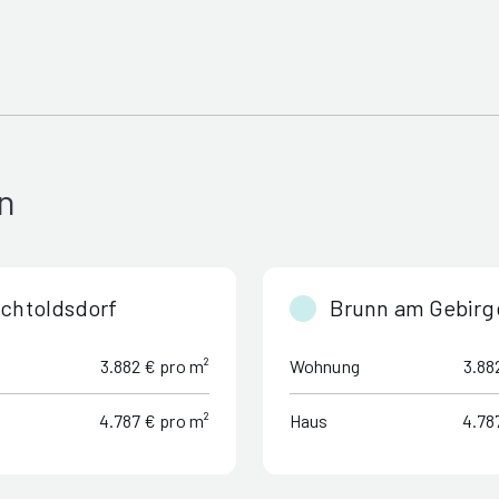
n
chtoldsdorf
Brunn am Gebirg
3.882 € pro m²
Wohnung
3.88
4.787 € pro m²
Haus
4.78