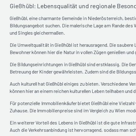
Gießhübl: Lebensqualität und regionale Beson
Gießhübl, eine charmante Gemeinde in Niederösterreich, bestic
Bildungsangebot suchen. Die malerische Lage am Rande des W
und Singles gleichermaßen.
Die Umweltqualität in Gießhübl ist herausragend. Die saubere 
Bewohner können hier die Natur in vollen Zügen genießen und g
Die Bildungseinrichtungen in Gießhübl sind erstklassig. Die G
Betreuung der Kinder gewährleisten. Zudem sind die Bildungss
Auch kulturell hat Gießhübl einiges zu bieten. Verschiedene 
können hier an einem reichen kulturellen Leben teilhaben und di
Für potenzielle Immobilienkäufer bietet Gießhübl eine Vielzah
Zuhause. Die Immobilienpreise sind im Vergleich zu Wien mode
Ein weiterer Vorteil des Lebens in Gießhübl ist die gute Infra
Auch die Verkehrsanbindung ist hervorragend, sodass man sch