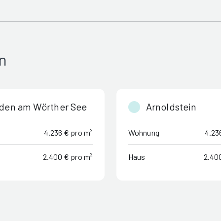
n
den am Wörther See
Arnoldstein
4.236 € pro m²
Wohnung
4.23
2.400 € pro m²
Haus
2.40