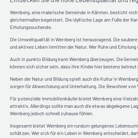
Wernberg, eine malerische Gemeinde in Kärnten, besticht nic
gleichermaßen begeistert. Die idyllische Lage am Fuße der 
Erholungssuchende.
Die Umweltqualität in Wernberg ist herausragend. Die sauber
und aktives Leben inmitten der Natur. Wer Ruhe und Erholung 
Auch in punkto Bildung kann Wernberg überzeugen. Die Gemeind
können sich sicher sein, dass ihre Kinder hier bestens betreut
Neben der Natur und Bildung spielt auch die Kultur in Wernber
sorgen für Abwechslung und Unterhaltung. Die Bewohner von Wer
Für potenzielle Immobilienkäufer bietet Wernberg eine Vielza
attraktiv. Allerdings sollte man auch die etwas abgelegene L
Wernberg jedoch schnell zuhause fühlen.
Insgesamt bietet Wernberg ein rundum gelungenes Lebensumfeld
schätzen. Wer sich für ein Leben in Wernberg entscheidet, dar