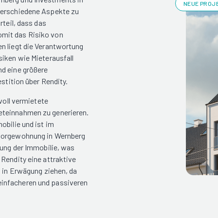
NEUE PROJE
 verschiedene Aspekte zu
rteil, dass das
omit das Risiko von
n liegt die Verantwortung
siken wie Mieterausfall
nd eine größere
estition über Rendity.
voll vermietete
eteinnahmen zu generieren.
obilie und ist im
rsorgewohnung in Wernberg
tung der Immobilie, was
Rendity eine attraktive
g in Erwägung ziehen, da
einfacheren und passiveren