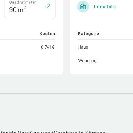
Quadratmeter
Immobilie
m²
Kosten
Kategorie
6.741 €
Haus
Wohnung
gionale Vorzüge von Wernberg in Kärnten