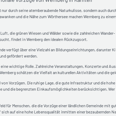
ht nur durch seine atemberaubende Naturkulisse, sondern auch durc
Karawanken und die Nähe zum Wörthersee machen Wernberg zu einem
e Luft, die grünen Wiesen und Wälder sowie die zahlreichen Wande
sucht, findet in Wernberg den idealen Rückzugsort.
e verfügt über eine Vielzahl an Bildungseinrichtungen, darunter K
 und gefördert werden.
g eine wichtige Rolle. Zahlreiche Veranstaltungen, Konzerte und Au
nberg schätzen die Vielfalt an kulturellen Aktivitäten und die gele
hl von Vorzügen. Die ruhige Lage, die gute Infrastruktur und die h
age und die begrenzten Einkaufsmöglichkeiten berücksichtigen. Wer 
 für Menschen, die die Vorzüge einer ländlichen Gemeinde mit gut
f sich auf eine hohe Lebensqualität inmitten einer bezaubernden Na