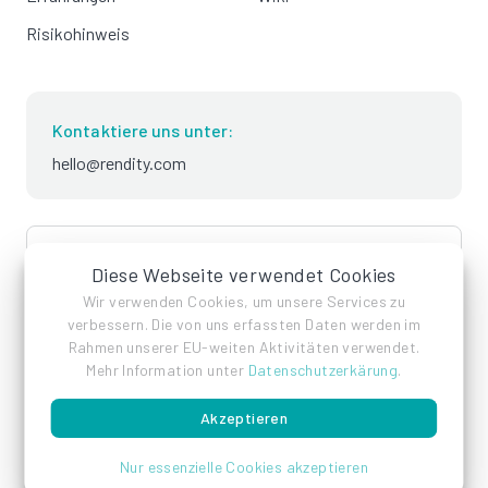
Risikohinweis
Kontaktiere uns unter:
hello@rendity.com
language
Deutsch
Diese Webseite verwendet Cookies
Wir verwenden Cookies, um unsere Services zu
verbessern. Die von uns erfassten Daten werden im
Rahmen unserer EU-weiten Aktivitäten verwendet.
Mehr Information unter
Datenschutzerkärung
.
Akzeptieren
Impressum
Datenschutz
AGB
Nur essenzielle Cookies akzeptieren
© Rendity GmbH 2026 - Alle Rechte vorbehalten.