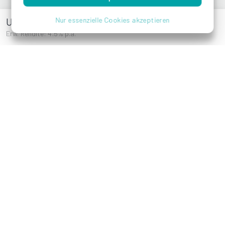
Undstraße 8
Nur essenzielle Cookies akzeptieren
Erw. Rendite: 4.5% p.a.
Reza Akhavan
Referenzen
Brigittenauer
Laendyard
Lände 42