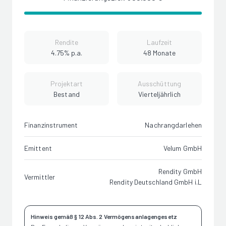
Rendite
Laufzeit
4.75% p.a.
48 Monate
Projektart
Ausschüttung
Bestand
Vierteljährlich
Finanzinstrument
Nachrangdarlehen
Emittent
Velum GmbH
Rendity GmbH
Vermittler
Rendity Deutschland GmbH i.L
Hinweis gemäß § 12 Abs. 2 Vermögensanlagengesetz