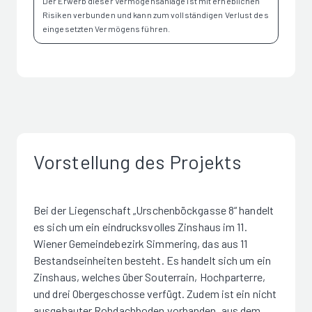
Der Erwerb dieser Vermögensanlage ist mit erheblichen
Risiken verbunden und kann zum vollständigen Verlust des
eingesetzten Vermögens führen.
Vorstellung des Projekts
Bei der Liegenschaft „Urschenböckgasse 8“ handelt
es sich um ein eindrucksvolles Zinshaus im 11.
Wiener Gemeindebezirk Simmering, das aus 11
Bestandseinheiten besteht. Es handelt sich um ein
Zinshaus, welches über Souterrain, Hochparterre,
und drei Obergeschosse verfügt. Zudem ist ein nicht
ausgebauter Rohdachboden vorhanden, aus dem