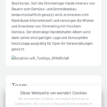
Bezirks bei. Seit die Simmeringer Haide intensiv von
Bauern zum Gemüse- und Getreideanbau
landwirtschaftlich genutzt wird, erstrecken sich
Glashäuser kilometerweit und versorgen die Wiener
und Anwohner von Simmering mit frischem
Gemüse. Der ehemalige Handelshafen Albern wird
dank seiner einzigartigen Lage und Atmosphäre
heutzutage ausgiebig für Open Air Veranstaltungen
genutzt.
Team
Diese Webseite verwendet Cookies
Wir verwenden Cookies, um unsere Services zu
Wir sind Profis für alles, was mit dem Ankauf von
verbessern. Die von uns erfassten Daten werden im