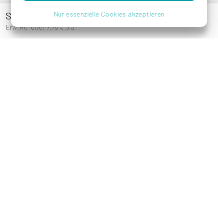
Verwaltungs- und Beteiligungsgesellschaft mit Sitz
Stadt-Oase St.Veit
Nur essenzielle Cookies akzeptieren
im Zentrum von Velden am Wörthersee in Österreich.
Mehrere erfolgreiche Immobilienprojekte wurden in
Erw. Rendite: 7.75% p.a.
den letzten Jahren innerhalb des DSM-Networks
projektiert, geplant, vermarktet und errichtet. Eines
der wesentlichen Herausstellungsmerkmale ist,
dass alle Projekte gänzlich vor der Übergabe an die
neuen Eigentümer ausverkauft waren.
Die Lage, die Funktionalität nach der
Marktnachfrage im Wohnungsmix konzipiert, die
ansprechende Architektur und die großzügigen Frei-
und Grünflächen der errichteten Immobilien,
machten die rasche Umsetzung hinsichtlich ihrer
Vermarktung und Rentabilität für alle
Marktteilnehmer zum Erfolg.