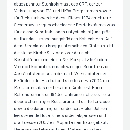
abgespannter Stahlrohrmast des ORF, der zur
Verbreitung von TV- und UKW-Programmen sowie
für Richtfunkzwecke dient. Dieser 1974 errichtete
Sendemast trägt hochgelegene Betriebsräume (was
für solche Konstruktionen untypisch ist) und prägt
seither das Erscheinungsbild des Kahlenbergs. Auf
dem Bergplateau knapp unterhalb des Gipfels steht
die kleine Kirche St. Josef, vor der sich
Busstationen und ein großer Parkplatz befinden.
Von dort kommt man nach wenigen Schritten zur
Aussichtsterrasse an der nach Wien abfallenden
Geländestufe. Hier befand sich bis etwa 2004 ein
Restaurant, das der bekannte Architekt Erich
Boltenstern in den 1930er-Jahren errichtete. Teile
dieses ehemaligen Restaurants, die alte Terrasse
sowie die daran angrenzende, seit vielen Jahren
leerstehende Hotelruine wurden abgerissen und
stattdessen 2007 ein Appartementhaus gebaut.
Daneben bestehen auf dem Plateau ein (stark