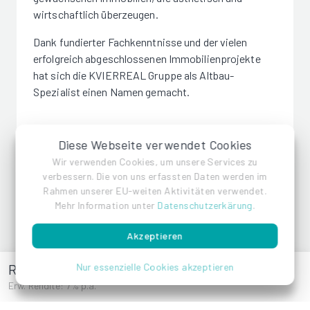
wirtschaftlich überzeugen.
Dank fundierter Fachkenntnisse und der vielen
erfolgreich abgeschlossenen Immobilienprojekte
hat sich die KVIERREAL Gruppe als Altbau-
Spezialist einen Namen gemacht.
Diese Webseite verwendet Cookies
Wir verwenden Cookies, um unsere Services zu
KVIERREAL
verbessern. Die von uns erfassten Daten werden im
Rahmen unserer EU-weiten Aktivitäten verwendet.
Mehr Information unter
Datenschutzerkärung
.
Referenzen
Akzeptieren
Rokitanskygasse 6
Nur essenzielle Cookies akzeptieren
Erw. Rendite: 7% p.a.