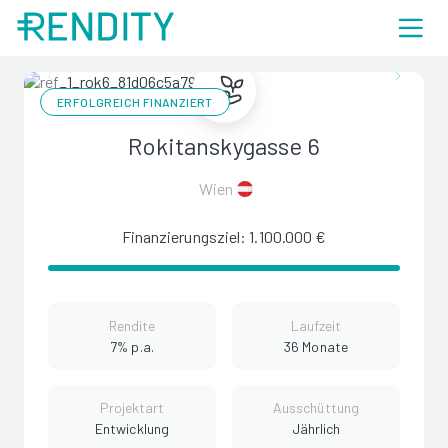
ERFOLGREICH FINANZIERT
Rokitanskygasse 6
Wien
Finanzierungsziel: 1.100.000 €
Rendite
Laufzeit
7% p.a.
36 Monate
Projektart
Ausschüttung
Entwicklung
Jährlich