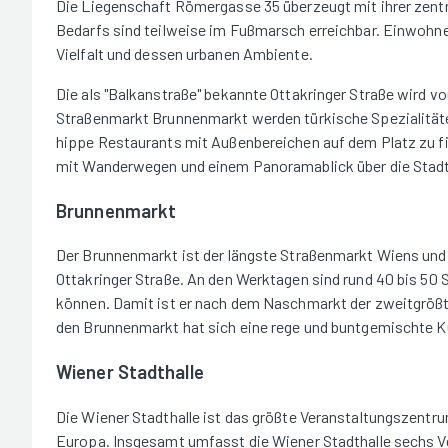
Die Liegenschaft Römergasse 35 überzeugt mit ihrer zentr
Bedarfs sind teilweise im Fußmarsch erreichbar. Einwohner
Vielfalt und dessen urbanen Ambiente.
Die als "Balkanstraße" bekannte Ottakringer Straße wird 
Straßenmarkt Brunnenmarkt werden türkische Spezialität
hippe Restaurants mit Außenbereichen auf dem Platz zu f
mit Wanderwegen und einem Panoramablick über die Stad
Brunnenmarkt
Der Brunnenmarkt ist der längste Straßenmarkt Wiens und e
Ottakringer Straße. An den Werktagen sind rund 40 bis 50
können. Damit ist er nach dem Naschmarkt der zweitgrößte
den Brunnenmarkt hat sich eine rege und buntgemischte Kul
Wiener Stadthalle
Die Wiener Stadthalle ist das größte Veranstaltungszentr
Europa. Insgesamt umfasst die Wiener Stadthalle sechs V