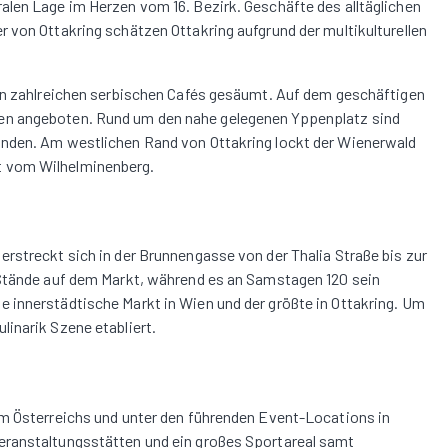
alen Lage im Herzen vom 16. Bezirk. Geschäfte des alltäglichen
 von Ottakring schätzen Ottakring aufgrund der multikulturellen
von zahlreichen serbischen Cafés gesäumt. Auf dem geschäftigen
en angeboten. Rund um den nahe gelegenen Yppenplatz sind
inden. Am westlichen Rand von Ottakring lockt der Wienerwald
t vom Wilhelminenberg.
rstreckt sich in der Brunnengasse von der Thalia Straße bis zur
 Stände auf dem Markt, während es an Samstagen 120 sein
 innerstädtische Markt in Wien und der größte in Ottakring. Um
inarik Szene etabliert.
um Österreichs und unter den führenden Event-Locations in
eranstaltungsstätten und ein großes Sportareal samt