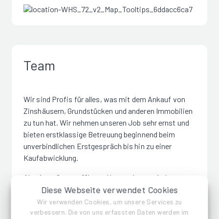
Team
Wir sind Profis für alles, was mit dem Ankauf von
Zinshäusern, Grundstücken und anderen Immobilien
zu tun hat. Wir nehmen unseren Job sehr ernst und
bieten erstklassige Betreuung beginnend beim
unverbindlichen Erstgespräch bis hin zu einer
Kaufabwicklung.
Als eigentümergeführtes Unternehmen sind unsere
Diese Webseite verwendet Cookies
Entscheidungen nicht von Gremien oder Dritten
abhängig. Sie kommunizieren direkt mit den
Wir verwenden Cookies, um unsere Services zu
verbessern. Die von uns erfassten Daten werden im
Entscheidungsträgern – auch der Ankauf erfolgt