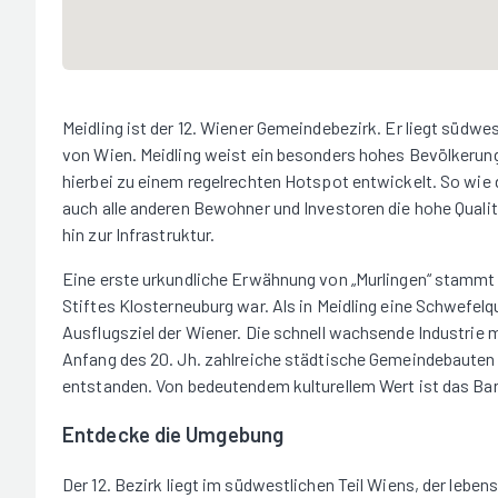
Meidling ist der 12. Wiener Gemeindebezirk. Er liegt südwes
von Wien. Meidling weist ein besonders hohes Bevölkerun
hierbei zu einem regelrechten Hotspot entwickelt. So wie
auch alle anderen Bewohner und Investoren die hohe Qualit
hin zur Infrastruktur.
Eine erste urkundliche Erwähnung von „Murlingen“ stammt 
Stiftes Klosterneuburg war. Als in Meidling eine Schwefelq
Ausflugsziel der Wiener. Die schnell wachsende Industrie 
Anfang des 20. Jh. zahlreiche städtische Gemeindebaute
entstanden. Von bedeutendem kulturellem Wert ist das Ba
Entdecke die Umgebung
Der 12. Bezirk liegt im südwestlichen Teil Wiens, der leben