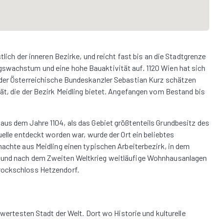
tlich der inneren Bezirke, und reicht fast bis an die Stadtgrenze
gswachstum und eine hohe Bauaktivität auf. 1120 Wien hat sich
 der Österreichische Bundeskanzler Sebastian Kurz schätzen
ät, die der Bezirk Meidling bietet. Angefangen vom Bestand bis
aus dem Jahre 1104, als das Gebiet größtenteils Grundbesitz des
uelle entdeckt worden war, wurde der Ort ein beliebtes
machte aus Meidling einen typischen Arbeiterbezirk, in dem
n und nach dem Zweiten Weltkrieg weitläufige Wohnhausanlagen
rockschloss Hetzendorf.
swertesten Stadt der Welt. Dort wo Historie und kulturelle