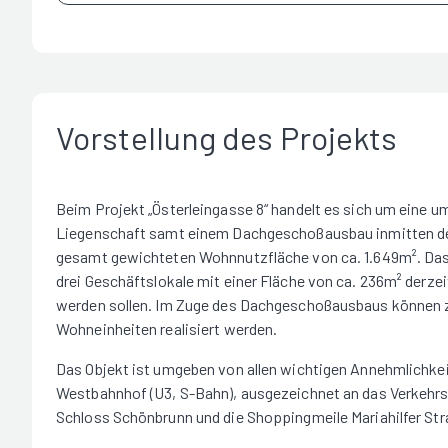
Vorstellung des Projekts
Beim Projekt „Österleingasse 8“ handelt es sich um eine u
Liegenschaft samt einem Dachgeschoßausbau inmitten des
gesamt gewichteten Wohnnutzfläche von ca. 1.649m². Das 
drei Geschäftslokale mit einer Fläche von ca. 236m² der
werden sollen. Im Zuge des Dachgeschoßausbaus können zu
Wohneinheiten realisiert werden.
Das Objekt ist umgeben von allen wichtigen Annehmlichkei
Westbahnhof (U3, S-Bahn), ausgezeichnet an das Verkehrs
Schloss Schönbrunn und die Shoppingmeile Mariahilfer Stra