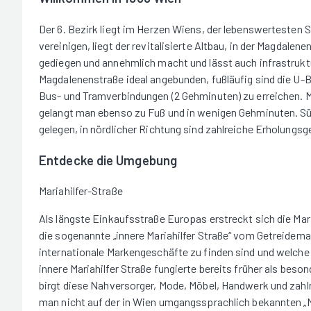
Der 6. Bezirk liegt im Herzen Wiens, der lebenswertesten St
vereinigen, liegt der revitalisierte Altbau, in der Magdalen
gediegen und annehmlich macht und lässt auch infrastruktu
Magdalenenstraße ideal angebunden, fußläufig sind die U
Bus- und Tramverbindungen (2 Gehminuten) zu erreichen. M
gelangt man ebenso zu Fuß und in wenigen Gehminuten. Sü
gelegen, in nördlicher Richtung sind zahlreiche Erholungsg
Entdecke die Umgebung
Mariahilfer-Straße
Als längste Einkaufsstraße Europas erstreckt sich die Mar
die sogenannte „innere Mariahilfer Straße“ vom Getreidemark
internationale Markengeschäfte zu finden sind und welch
innere Mariahilfer Straße fungierte bereits früher als bes
birgt diese Nahversorger, Mode, Möbel, Handwerk und zahl
man nicht auf der in Wien umgangssprachlich bekannten „Ma