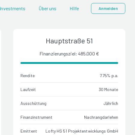
Investments
Über uns
Hilfe
Anmelden
Hauptstraße 51
Finanzierungsziel: 485.000 €
Rendite
7.75% p.a.
Laufzeit
30 Monate
Ausschüttung
Jährlich
Finanzinstrument
Nachrangdarlehen
Emittent
Lofty HS 51 Projektentwicklungs GmbH