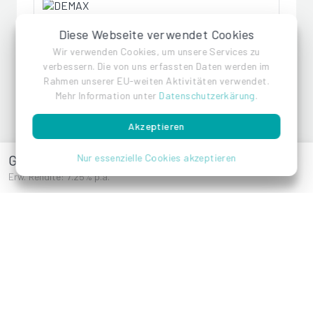
Diese Webseite verwendet Cookies
DEMAX
Wir verwenden Cookies, um unsere Services zu
verbessern. Die von uns erfassten Daten werden im
Rahmen unserer EU-weiten Aktivitäten verwendet.
Referenzen
Mehr Information unter
Datenschutzerkärung
.
Akzeptieren
Gschwandnergasse 33
Nur essenzielle Cookies akzeptieren
Erw. Rendite: 7.25% p.a.
Franzensgasse ,
Märzstraße, 1140
1150 Wien
Wien